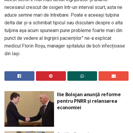
necesarul crescut de oxigen într-un interval scurt, asta ne
aduce semne mari de întrebare. Poate e aceeași tulpina
delta dar și-a schimbat tipicul sau discutam despre o alta
tulpina așa acum spuneam pune probleme foarte mari din
punct de vedere al îngrijirii pacienților” ne-a explicat
medicul Florin Roşu, manager spitalului de boli infecțioase
din Iași.
Ilie Bolojan anunță reforme
pentru PNRR și relansarea
economiei