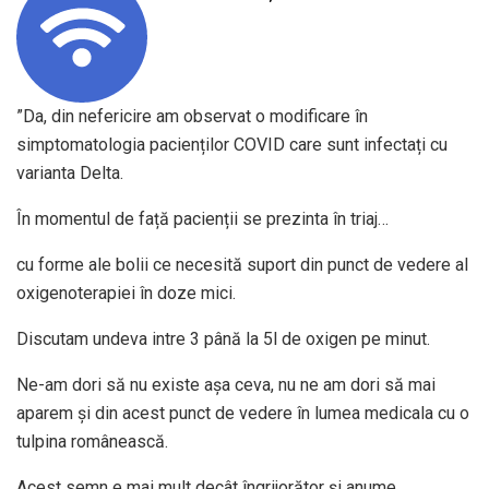
”Da, din nefericire am observat o modificare în
simptomatologia pacienților COVID care sunt infectați cu
varianta Delta.
În momentul de față pacienții se prezinta în triaj…
cu forme ale bolii ce necesită suport din punct de vedere al
oxigenoterapiei în doze mici.
Discutam undeva intre 3 până la 5l de oxigen pe minut.
Ne-am dori să nu existe așa ceva, nu ne am dori să mai
aparem și din acest punct de vedere în lumea medicala cu o
tulpina românească.
Acest semn e mai mult decât îngrijorător și anume