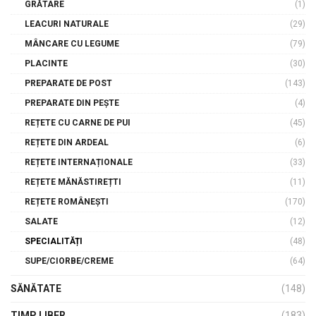
GRĂTARE
(1)
LEACURI NATURALE
(29)
MÂNCARE CU LEGUME
(79)
PLACINTE
(30)
PREPARATE DE POST
(143)
PREPARATE DIN PEȘTE
(4)
REȚETE CU CARNE DE PUI
(45)
REȚETE DIN ARDEAL
(6)
REȚETE INTERNAȚIONALE
(33)
REȚETE MĂNĂSTIREȚTI
(11)
REȚETE ROMÂNEȘTI
(170)
SALATE
(12)
SPECIALITĂȚI
(48)
SUPE/CIORBE/CREME
(64)
SĂNĂTATE
(148)
TIMP LIBER
(183)