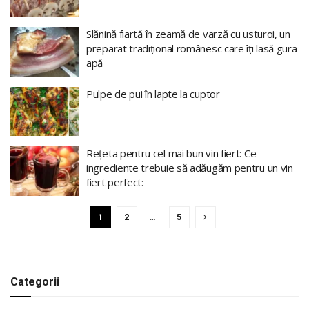
Slănină fiartă în zeamă de varză cu usturoi, un
preparat tradițional românesc care îți lasă gura
apă
Pulpe de pui în lapte la cuptor
Rețeta pentru cel mai bun vin fiert: Ce
ingrediente trebuie să adăugăm pentru un vin
fiert perfect:
1
2
…
5
Categorii