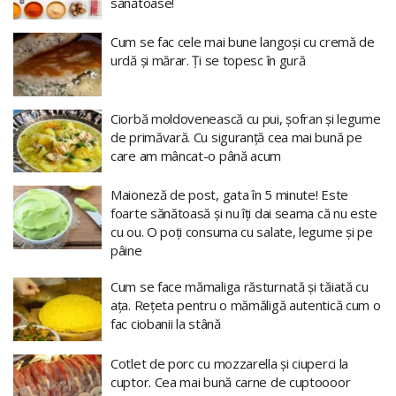
sănătoase!
Cum se fac cele mai bune langoși cu cremă de
urdă și mărar. Ți se topesc în gură
Ciorbă moldovenească cu pui, șofran și legume
de primăvară. Cu siguranță cea mai bună pe
care am mâncat-o până acum
Maioneză de post, gata în 5 minute! Este
foarte sănătoasă și nu îți dai seama că nu este
cu ou. O poți consuma cu salate, legume și pe
pâine
Cum se face mămaliga răsturnată și tăiată cu
ața. Rețeta pentru o mămăligă autentică cum o
fac ciobanii la stână
Cotlet de porc cu mozzarella și ciuperci la
cuptor. Cea mai bună carne de cuptoooor