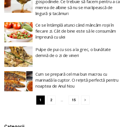
gospodinele. Ce trebuie să facem pentru a ca
mierea de albine să nu se mai lipească de
lingură și tacâmuri
Ce se întâmplă atunci când mâncăm roșii în
fiecare zi. Cât de bine este să le consumăm
împreună cu ulei
Pulpe de pui cu sos a la grec, o bunătate
demnă de o zi de vineri
Cum se prepară cel mai bun macrou cu
marinadă la cuptor. O rețetă perfectă pentru
noaptea de Anul Nou
1
2
…
15
Categorii