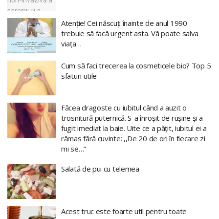
Atenție! Cei născuți înainte de anul 1990
trebuie să facă urgent asta. Vă poate salva
viața…
Cum să faci trecerea la cosmeticele bio? Top 5
sfaturi utile
Făcea dragoste cu iubitul când a auzit o
trosnitură puternică. S-a înroșit de rușine și a
fugit imediat la baie. Uite ce a pățit, iubitul ei a
rămas fără cuvinte: ,,De 20 de ori în fiecare zi
mi se…”
Salată de pui cu telemea
Acest truc este foarte util pentru toate