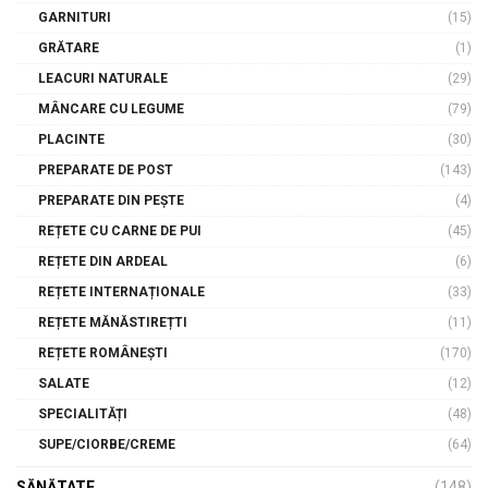
GARNITURI
(15)
GRĂTARE
(1)
LEACURI NATURALE
(29)
MÂNCARE CU LEGUME
(79)
PLACINTE
(30)
PREPARATE DE POST
(143)
PREPARATE DIN PEȘTE
(4)
REȚETE CU CARNE DE PUI
(45)
REȚETE DIN ARDEAL
(6)
REȚETE INTERNAȚIONALE
(33)
REȚETE MĂNĂSTIREȚTI
(11)
REȚETE ROMÂNEȘTI
(170)
SALATE
(12)
SPECIALITĂȚI
(48)
SUPE/CIORBE/CREME
(64)
SĂNĂTATE
(148)