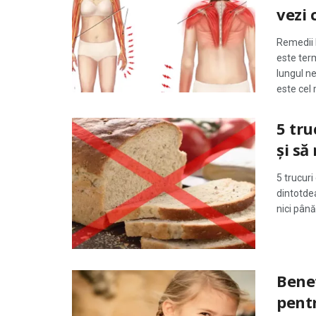
vezi 
Remedii N
este ter
lungul ne
este cel 
5 tru
și să
5 trucuri
dintotde
nici până 
Benef
pentr