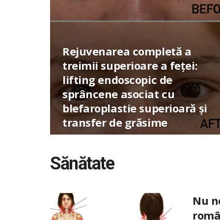
Rejuvenarea completă a
treimii superioare a feței:
lifting endoscopic de
sprâncene asociat cu
blefaroplastie superioară și
transfer de grăsime
Sănătate
Nu ne
româ