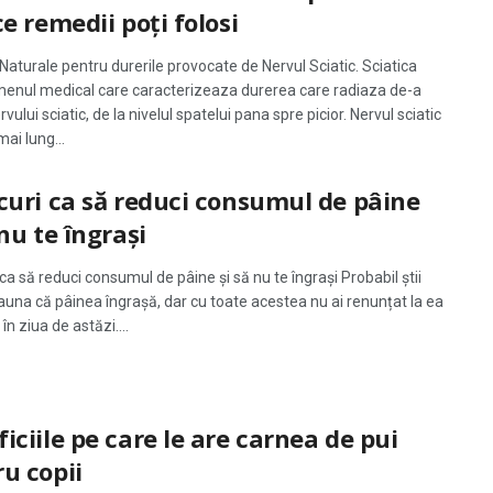
ce remedii poți folosi
aturale pentru durerile provocate de Nervul Sciatic. Sciatica
menul medical care caracterizeaza durerea care radiaza de-a
rvului sciatic, de la nivelul spatelui pana spre picior. Nervul sciatic
mai lung...
curi ca să reduci consumul de pâine
 nu te îngrași
 ca să reduci consumul de pâine și să nu te îngrași Probabil știi
auna că pâinea îngrașă, dar cu toate acestea nu ai renunțat la ea
în ziua de astăzi....
iciile pe care le are carnea de pui
u copii