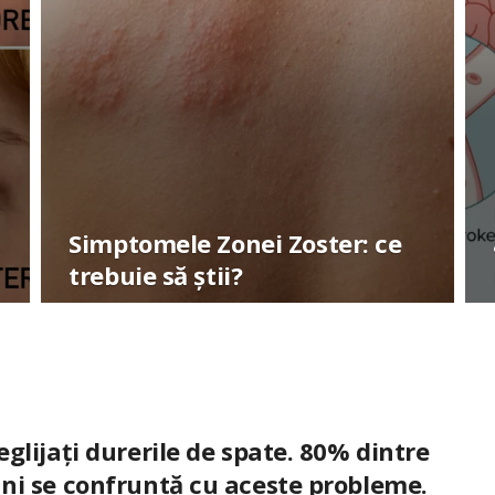
Simptomele Zonei Zoster: ce
trebuie să știi?
glijați durerile de spate. 80% dintre
ni se confruntă cu aceste probleme.