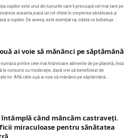
ia copiilor este unul din lucrurile care îi preocupă cel mai tare pe
deoarece aceasta joacă un rol-cheie în creșterea sănătoasă și
ă a copiilor. De aceea, este esențial ca, odată ce bebelușii...
 ouă ai voie să mănânci pe săptămână
 numără printre cele mai hrănitoare alimente de pe planetă, însă
să le consumi cu moderație, dacă vrei să beneficiezi de
țile lor. Află câte ouă ai voie să mănânci pe săptămână....
e întâmplă când mâncăm castraveți.
ficii miraculoase pentru sănătatea
tră