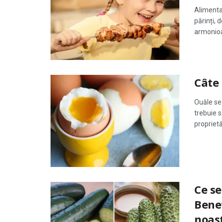
Alimentaț
părinți, 
armonioas
Câte
Ouăle se
trebuie 
proprietă
Ce s
Bene
noas