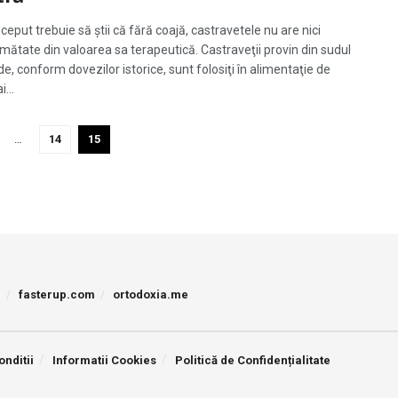
ceput trebuie să știi că fără coajă, castravetele nu are nici
mătate din valoarea sa terapeutică. Castraveţii provin din sudul
de, conform dovezilor istorice, sunt folosiţi în alimentaţie de
...
…
14
15
p
fasterup.com
ortodoxia.me
onditii
Informatii Cookies
Politică de Confidențialitate