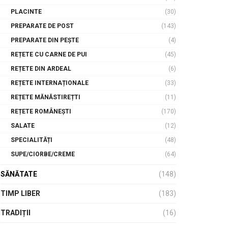
PLACINTE
(30)
PREPARATE DE POST
(143)
PREPARATE DIN PEȘTE
(4)
REȚETE CU CARNE DE PUI
(45)
REȚETE DIN ARDEAL
(6)
REȚETE INTERNAȚIONALE
(33)
REȚETE MĂNĂSTIREȚTI
(11)
REȚETE ROMÂNEȘTI
(170)
SALATE
(12)
SPECIALITĂȚI
(48)
SUPE/CIORBE/CREME
(64)
SĂNĂTATE
(148)
TIMP LIBER
(183)
TRADIȚII
(16)