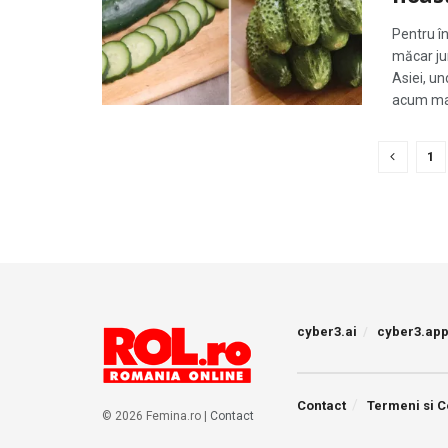
Pentru în
măcar ju
Asiei, un
acum mai
1
cyber3.ai
cyber3.ap
Contact
Termeni si C
© 2026 Femina.ro |
Contact