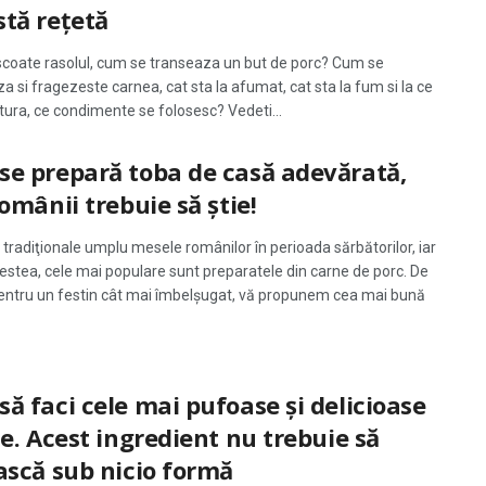
tă rețetă
coate rasolul, cum se transeaza un but de porc? Cum se
 si fragezeste carnea, cat sta la afumat, cat sta la fum si la ce
ura, ce condimente se folosesc? Vedeti...
se prepară toba de casă adevărată,
românii trebuie să știe!
tradiţionale umplu mesele românilor în perioada sărbătorilor, iar
cestea, cele mai populare sunt preparatele din carne de porc. De
entru un festin cât mai îmbelşugat, vă propunem cea mai bună
ă faci cele mai pufoase și delicioase
te. Acest ingredient nu trebuie să
ască sub nicio formă