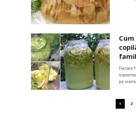
Cum 
copil
famil
Fiecare 
transmisă
pe vremur
1
2