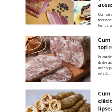
aceas
Cum se s
marineaza
temperat
Cum 
toți 
Bucatele 
dintre a
aceea, p
reţetă...
Cum s
clăti
lipse