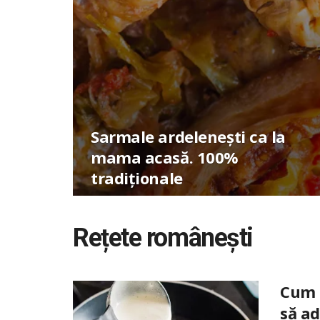
Sarmale ardelenești ca la
mama acasă. 100%
tradiționale
Rețete românești
Cum p
să ad