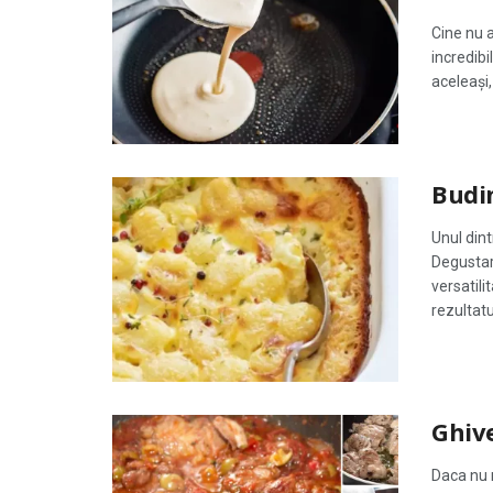
Cine nu a
incredibi
aceleași,
Budin
Unul dint
Degustar
versatili
rezultatul
Ghive
Daca nu m