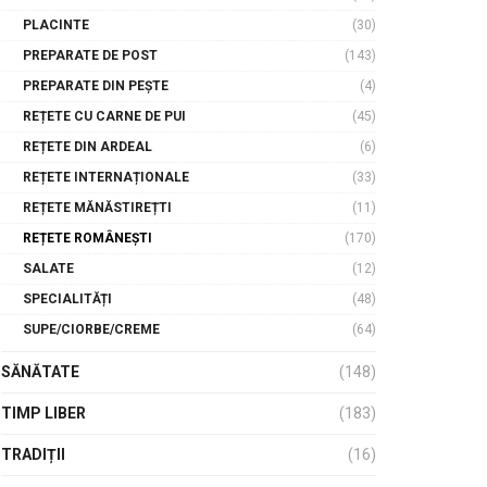
PLACINTE
(30)
PREPARATE DE POST
(143)
PREPARATE DIN PEȘTE
(4)
REȚETE CU CARNE DE PUI
(45)
REȚETE DIN ARDEAL
(6)
REȚETE INTERNAȚIONALE
(33)
REȚETE MĂNĂSTIREȚTI
(11)
REȚETE ROMÂNEȘTI
(170)
SALATE
(12)
SPECIALITĂȚI
(48)
SUPE/CIORBE/CREME
(64)
SĂNĂTATE
(148)
TIMP LIBER
(183)
TRADIȚII
(16)