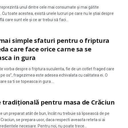
 reprezintă unul dintre cele mai consumate şi mai gătite
. Cu toate acestea, există unele lucruri pe care nu le ştiai despre
flă care sunt ele şi ce ar trebui să faci...
mai simple sfaturi pentru o friptura
da care face orice carne sa se
asca in gura
te vorba despre o friptura suculenta, fie de un cotlet fraged care
 pe os”, fragezimea este adesea echivalata cu calitatea ei. O
care sa ti se topeasca in gura....
e tradițională pentru masa de Crăciun
te un preparat atât de bun, încât nu trebuie să lipsească de pe
Craciun, se prepara usor, daca respecti aveasta reteta si ai
redientele necesare. Pentru noi, nu poate trece...