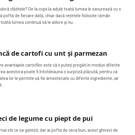
doră clătitele? De la copii la adulți toată lumea le savurează cu o
lă poftă de fiecare dată, chiar dacă rețetele fiolosite rămân
 toată lumea continuă să le adore și nu...
că de cartofi cu unt și parmezan
re avantajele cartofilor este că ii puteți pregăti în moduri diferite.
ea acestora poate fi întotdeauna o surpriză plăcută, pentru că
tatea lor le permite să fie amestecate cu diferite ingrediente, iar
...
ci de legume cu piept de pui
ai stii ce sa gatesti, dar ai pofta de ceva bun, acest ghiveci de