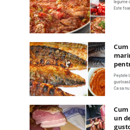
legume c
Este foar
Cum 
marin
pent
Peștele 
gustoasă 
Ca sa nu
Cum s
un de
gusto