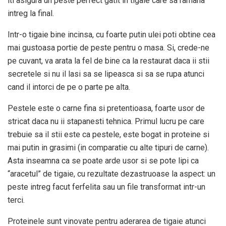
iti asigura un peste perfect gatit in tigaie care sa ramana
intreg la final.
Intr-o tigaie bine incinsa, cu foarte putin ulei poti obtine cea
mai gustoasa portie de peste pentru o masa. Si, crede-ne
pe cuvant, va arata la fel de bine ca la restaurat daca ii stii
secretele si nu il lasi sa se lipeasca si sa se rupa atunci
cand il intorci de pe o parte pe alta.
Pestele este o carne fina si pretentioasa, foarte usor de
stricat daca nu ii stapanesti tehnica. Primul lucru pe care
trebuie sa il stii este ca pestele, este bogat in proteine si
mai putin in grasimi (in comparatie cu alte tipuri de carne).
Asta inseamna ca se poate arde usor si se pote lipi ca
“aracetul” de tigaie, cu rezultate dezastruoase la aspect: un
peste intreg facut ferfelita sau un file transformat intr-un
terci.
Proteinele sunt vinovate pentru aderarea de tigaie atunci