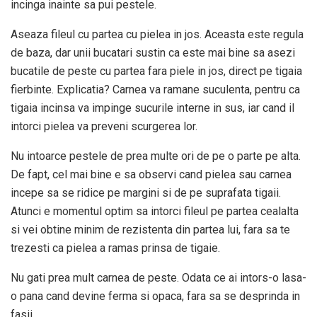
incinga inainte sa pui pestele.
Aseaza fileul cu partea cu pielea in jos. Aceasta este regula
de baza, dar unii bucatari sustin ca este mai bine sa asezi
bucatile de peste cu partea fara piele in jos, direct pe tigaia
fierbinte. Explicatia? Carnea va ramane suculenta, pentru ca
tigaia incinsa va impinge sucurile interne in sus, iar cand il
intorci pielea va preveni scurgerea lor.
Nu intoarce pestele de prea multe ori de pe o parte pe alta.
De fapt, cel mai bine e sa observi cand pielea sau carnea
incepe sa se ridice pe margini si de pe suprafata tigaii.
Atunci e momentul optim sa intorci fileul pe partea cealalta
si vei obtine minim de rezistenta din partea lui, fara sa te
trezesti ca pielea a ramas prinsa de tigaie.
Nu gati prea mult carnea de peste. Odata ce ai intors-o lasa-
o pana cand devine ferma si opaca, fara sa se desprinda in
fasii.