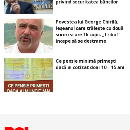
privind securitatea băncilor
Povestea lui George Chirilă,
ieșeanul care trăiește cu două
surori și are 16 copii. „Tribul”
începe să se destrame
Ce pensie minimă primești
dacă ai cotizat doar 10 – 15 ani