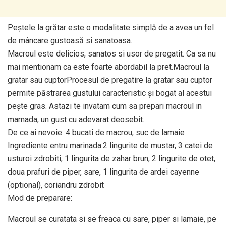
Peștele la grătar este o modalitate simplă de a avea un fel
de mâncare gustoasă si sanatoasa.
Macroul este delicios, sanatos si usor de pregatit. Ca sa nu
mai mentionam ca este foarte abordabil la pret.Macroul la
gratar sau cuptorProcesul de pregatire la gratar sau cuptor
permite păstrarea gustului caracteristic și bogat al acestui
pește gras. Astazi te invatam cum sa prepari macroul in
marnada, un gust cu adevarat deosebit.
De ce ai nevoie: 4 bucati de macrou, suc de lamaie
Ingrediente entru marinada:2 lingurite de mustar, 3 catei de
usturoi zdrobiti, 1 lingurita de zahar brun, 2 lingurite de otet,
doua prafuri de piper, sare, 1 lingurita de ardei cayenne
(optional), coriandru zdrobit
Mod de preparare:
Macroul se curatata si se freaca cu sare, piper si lamaie, pe