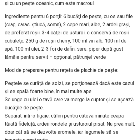
şi cu un peşte oceanic, cum este macroul.
Ingrediente pentru 6 porţii: 6 bucăţi de peşte, cu os sau file
(crap, caras, ştiucă, somn), 2 cepe mari, albe, 2 ardei graşi,
de preferat roşii, 3-4 căţei de usturoi, o conservă de roşii
cubuleţe, 250 g de roşii cherry, 100 ml vin alb, 100 ml de
apă, 100 ml ulei, 2-3 foi de dafin, sare, piper după gust
lămâie pentru servit – opţional, pătrunjel verde
Mod de preparare pentru reţeta de plachie de peşte:
Peştele se curăţă de solzi, se porţionează dacă este cazul
şi se spală foarte bine, în mai multe ape.
Se unge cu ulei o tavă care va merge la cuptor şi se aşează
bucăţile de peşte.
Separat, într-o tigaie, călim pentru câteva minute ceapa
tăiată fideluţă, ardeii rondele şi usturoiul pisat. Nu prea mult,
doar cât să se dezvolte aromele, iar legumele să se