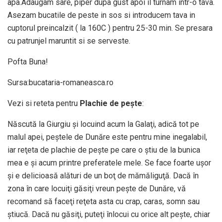
apa.Adaugam sare, piper dupa gust apoi il turnam intr-o tava.
Asezam bucatile de peste in sos si introducem tava in
cuptorul preincalzit ( la 160C ) pentru 25-30 min. Se presara
cu patrunjel maruntit si se serveste.
Pofta Buna!
Sursa:bucataria-romaneasca.ro
Vezi si reteta pentru
Plachie de peşte
:
Născută la Giurgiu şi locuind acum la Galaţi, adică tot pe
malul apei, peştele de Dunăre este pentru mine inegalabil,
iar reţeta de plachie de peşte pe care o ştiu de la bunica
mea e şi acum printre preferatele mele. Se face foarte uşor
şi e delicioasă alături de un boţ de mămăliguţă. Dacă în
zona în care locuiţi găsiţi vreun peşte de Dunăre, vă
recomand să faceţi reţeta asta cu crap, caras, somn sau
ştiucă. Dacă nu găsiţi, puteţi înlocui cu orice alt peşte, chiar