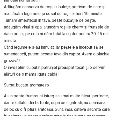
înmoaie numai puţin.
Adăugăm conserva de roşii cubuleţe, potrivim de sare şi
mai lăsăm legumele şi sosul de roşii la fiert 10 minute.
Turnăm amestecul în tavă, peste bucăţile de peşte,
adăugăm vinul şi apa, aruncăm roşiile cherry şi frunzele de
dafin pe ici, pe colo şi dăm totul la cuptor pentru 20-25 de
minute.
Când legumele s-au înmuiat, iar peştele a început să se
rumenească, putem scoate tava din cuptor. Avem o plachie
grozavă!
O înveselim cu puţin pătrunjel proaspăt tocat şi o servim
alături de o mămăliguţă caldă!
Sursa: bucate-aromate.ro
Ai un peste frumos si intreg sau mai multe fileuri perfecte,
dar rezultatul din farfurile, dupa ce il gatesti, nu seamana
deloc cu o friptura aratoasa. Sunt, insa, cateva secrete care