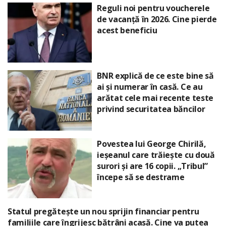
Reguli noi pentru voucherele
de vacanță în 2026. Cine pierde
acest beneficiu
BNR explică de ce este bine să
ai și numerar în casă. Ce au
arătat cele mai recente teste
privind securitatea băncilor
Povestea lui George Chirilă,
ieșeanul care trăiește cu două
surori și are 16 copii. „Tribul”
începe să se destrame
Statul pregătește un nou sprijin financiar pentru
familiile care îngrijesc bătrâni acasă. Cine va putea