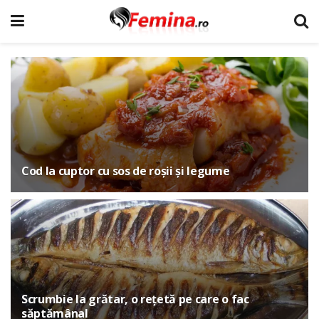
Cod la cuptor cu sos de roșii și legume
Scrumbie la grătar, o rețetă pe care o fac
săptămânal