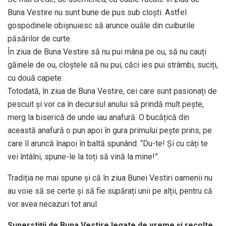
Buna Vestire nu sunt bune de pus sub cloști. Astfel
gospodinele obișnuiesc să arunce ouăle din cuiburile
păsărilor de curte.
În ziua de Buna Vestire să nu pui mâna pe ou, să nu cauți
găinele de ou, cloștele să nu pui, căci ies pui strâmbi, suciți,
cu două capete.
Totodată, în ziua de Buna Vestire, cei care sunt pasionați de
pescuit și vor ca în decursul anului să prindă mult pește,
merg la biserică de unde iau anafură. O bucățică din
această anafură o pun apoi în gura primului pește prins, pe
care îl aruncă înapoi în baltă spunând: “Du-te! Și cu câți te
vei întâlni, spune-le la toți să vină la mine!”.
Tradiția ne mai spune și că în ziua Bunei Vestiri oamenii nu
au voie să se certe și să fie supărați unii pe alții, pentru că
vor avea necazuri tot anul.
Superstiții de Buna Vestire legate de vreme și recolte