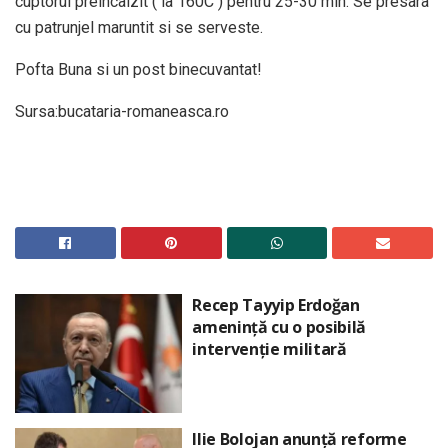
cuptorul preincalzit ( la 160C ) pentru 25-30 min. Se presara
cu patrunjel maruntit si se serveste.
Pofta Buna si un post binecuvantat!
Sursa:bucataria-romaneasca.ro
Recep Tayyip Erdoğan
amenință cu o posibilă
intervenție militară
Ilie Bolojan anunță reforme