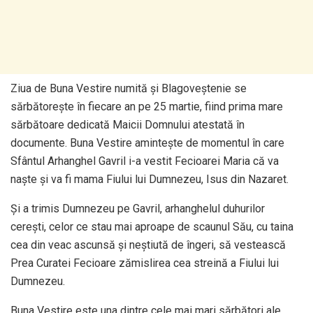
Ziua de Buna Vestire numită și Blagoveștenie se
sărbătorește în fiecare an pe 25 martie, fiind prima mare
sărbătoare dedicată Maicii Domnului atestată în
documente. Buna Vestire amintește de momentul în care
Sfântul Arhanghel Gavril i-a vestit Fecioarei Maria că va
naște și va fi mama Fiului lui Dumnezeu, Isus din Nazaret.
Și a trimis Dumnezeu pe Gavril, arhanghelul duhurilor
cerești, celor ce stau mai aproape de scaunul Său, cu taina
cea din veac ascunsă și neștiută de îngeri, să vestească
Prea Curatei Fecioare zămislirea cea streină a Fiului lui
Dumnezeu.
Buna Vestire este una dintre cele mai mari sărbători ale