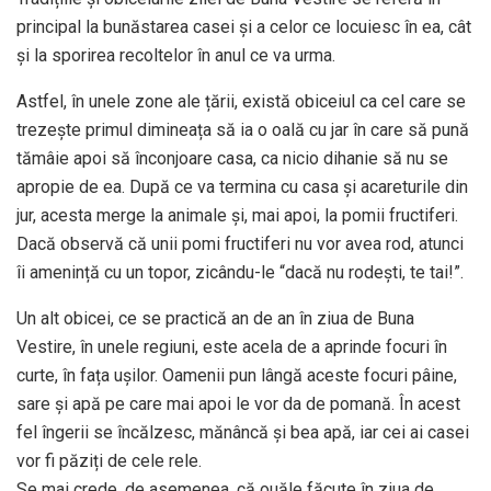
principal la bunăstarea casei și a celor ce locuiesc în ea, cât
și la sporirea recoltelor în anul ce va urma.
Astfel, în unele zone ale țării, există obiceiul ca cel care se
trezește primul dimineața să ia o oală cu jar în care să pună
tămâie apoi să înconjoare casa, ca nicio dihanie să nu se
apropie de ea. După ce va termina cu casa și acareturile din
jur, acesta merge la animale și, mai apoi, la pomii fructiferi.
Dacă observă că unii pomi fructiferi nu vor avea rod, atunci
îi amenință cu un topor, zicându-le “dacă nu rodești, te tai!”.
Un alt obicei, ce se practică an de an în ziua de Buna
Vestire, în unele regiuni, este acela de a aprinde focuri în
curte, în fața ușilor. Oamenii pun lângă aceste focuri pâine,
sare și apă pe care mai apoi le vor da de pomană. În acest
fel îngerii se încălzesc, mănâncă și bea apă, iar cei ai casei
vor fi păziți de cele rele.
Se mai crede, de asemenea, că ouăle făcute în ziua de