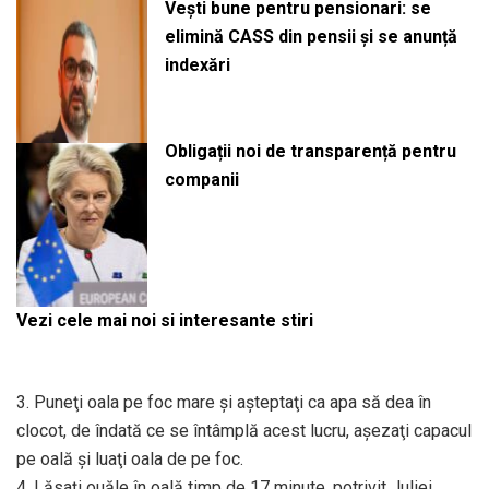
Vești bune pentru pensionari: se
elimină CASS din pensii și se anunță
indexări
Obligații noi de transparență pentru
companii
Vezi cele mai noi si interesante stiri
3. Puneţi oala pe foc mare şi aşteptaţi ca apa să dea în
clocot, de îndată ce se întâmplă acest lucru, aşezaţi capacul
pe oală şi luaţi oala de pe foc.
4. Lăsaţi ouăle în oală timp de 17 minute, potrivit Juliei