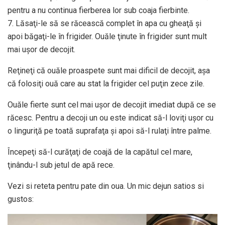
pentru a nu continua fierberea lor sub coaja fierbinte.
7. Lăsaţi-le să se răcească complet în apa cu gheaţă şi
apoi băgaţi-le în frigider. Ouăle ţinute în frigider sunt mult
mai uşor de decojit.
Reţineţi că ouăle proaspete sunt mai dificil de decojit, aşa
că folosiţi ouă care au stat la frigider cel puţin zece zile.
Ouăle fierte sunt cel mai uşor de decojit imediat după ce se
răcesc. Pentru a decoji un ou este indicat să-l loviţi uşor cu
o linguriţă pe toată suprafaţa şi apoi să-l rulaţi între palme.
Începeţi să-l curăţaţi de coajă de la capătul cel mare,
ţinându-l sub jetul de apă rece.
Vezi si reteta pentru pate din oua. Un mic dejun satios si
gustos: