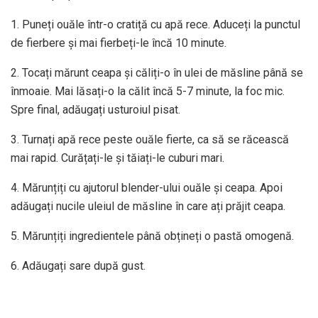
1. Puneți ouăle într-o cratiță cu apă rece. Aduceți la punctul
de fierbere și mai fierbeți-le încă 10 minute.
2. Tocați mărunt ceapa și căliți-o în ulei de măsline până se
înmoaie. Mai lăsați-o la călit încă 5-7 minute, la foc mic.
Spre final, adăugați usturoiul pisat.
3. Turnați apă rece peste ouăle fierte, ca să se răcească
mai rapid. Curățați-le și tăiați-le cuburi mari.
4. Mărunțiți cu ajutorul blender-ului ouăle și ceapa. Apoi
adăugați nucile uleiul de măsline în care ați prăjit ceapa.
5. Mărunțiți ingredientele până obțineți o pastă omogenă.
6. Adăugați sare după gust.