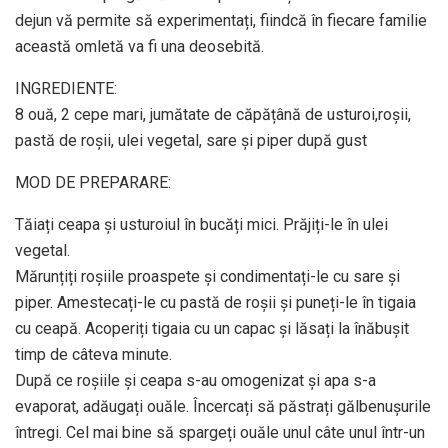
dejun vă permite să experimentați, fiindcă în fiecare familie
această omletă va fi una deosebită.
INGREDIENTE:
8 ouă, 2 cepe mari, jumătate de căpățână de usturoi,roșii,
pastă de roșii, ulei vegetal, sare și piper după gust
MOD DE PREPARARE:
Tăiați ceapa și usturoiul în bucăți mici. Prăjiți-le în ulei
vegetal.
Mărunțiți roșiile proaspete și condimentați-le cu sare și
piper. Amestecați-le cu pastă de roșii și puneți-le în tigaia
cu ceapă. Acoperiți tigaia cu un capac și lăsați la înăbușit
timp de câteva minute.
După ce roșiile și ceapa s-au omogenizat și apa s-a
evaporat, adăugați ouăle. Încercați să păstrați gălbenușurile
întregi. Cel mai bine să spargeți ouăle unul câte unul într-un