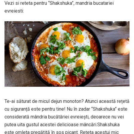
Vezi si reteta pentru “Shakshuka”, mandria bucatariei
evreiesti:
Te-ai săturat de micul dejun monoton? Atunci această rețetă
cu siguranță este pentru tine! Nu în zadar “Shakshuka” este
considerată mândria bucătăriei evreiești, deoarece nu vei
putea uita gustul acestei delicioase mâncări.Shakshuka
este omleta pregătită în sos picant. Rețeta acestui mic