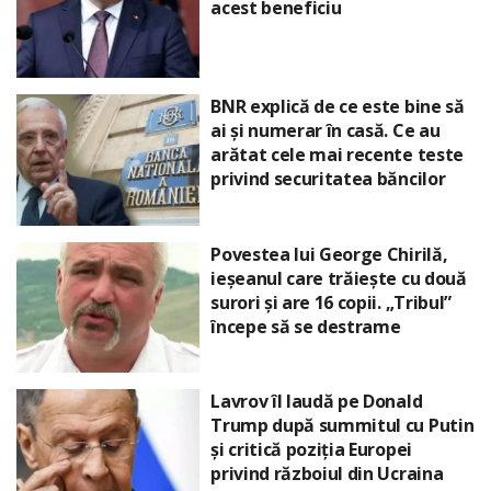
acest beneficiu
BNR explică de ce este bine să
ai și numerar în casă. Ce au
arătat cele mai recente teste
privind securitatea băncilor
Povestea lui George Chirilă,
ieșeanul care trăiește cu două
surori și are 16 copii. „Tribul”
începe să se destrame
Lavrov îl laudă pe Donald
Trump după summitul cu Putin
și critică poziția Europei
privind războiul din Ucraina