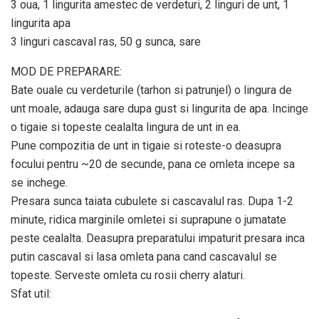
3 oua, 1 lingurita amestec de verdeturi, 2 linguri de unt, 1
lingurita apa
3 linguri cascaval ras, 50 g sunca, sare
MOD DE PREPARARE:
Bate ouale cu verdeturile (tarhon si patrunjel) o lingura de
unt moale, adauga sare dupa gust si lingurita de apa. Incinge
o tigaie si topeste cealalta lingura de unt in ea.
Pune compozitia de unt in tigaie si roteste-o deasupra
focului pentru ~20 de secunde, pana ce omleta incepe sa
se inchege.
Presara sunca taiata cubulete si cascavalul ras. Dupa 1-2
minute, ridica marginile omletei si suprapune o jumatate
peste cealalta. Deasupra preparatului impaturit presara inca
putin cascaval si lasa omleta pana cand cascavalul se
topeste. Serveste omleta cu rosii cherry alaturi.
Sfat util: