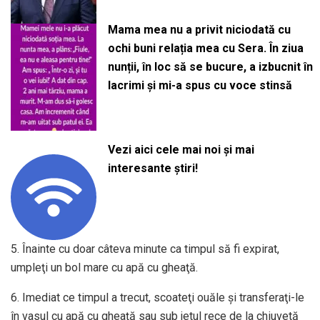
Mama mea nu a privit niciodată cu
ochi buni relația mea cu Sera. În ziua
nunții, în loc să se bucure, a izbucnit în
lacrimi și mi-a spus cu voce stinsă
Vezi aici cele mai noi și mai
interesante știri!
5. Înainte cu doar câteva minute ca timpul să fi expirat,
umpleţi un bol mare cu apă cu gheaţă.
6. Imediat ce timpul a trecut, scoateţi ouăle şi transferaţi-le
în vasul cu apă cu gheaţă sau sub jetul rece de la chiuvetă