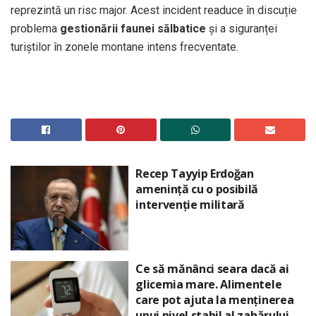
reprezintă un risc major. Acest incident readuce în discuție
problema
gestionării faunei sălbatice
și a siguranței
turiștilor în zonele montane intens frecventate.
Recep Tayyip Erdoğan
amenință cu o posibilă
intervenție militară
Ce să mănânci seara dacă ai
glicemia mare. Alimentele
care pot ajuta la menținerea
unui nivel stabil al zahărului