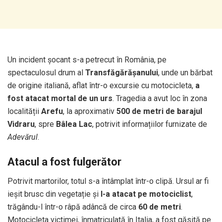
Un incident șocant s-a petrecut în România, pe
spectaculosul drum al
Transfăgărășanului
, unde un bărbat
de origine italiană, aflat într-o excursie cu motocicleta,
a
fost atacat mortal de un urs
. Tragedia a avut loc în zona
localității
Arefu
, la aproximativ
500 de metri de barajul
Vidraru
, spre
Bâlea Lac
, potrivit informațiilor furnizate de
Adevărul
.
Atacul a fost fulgerător
Potrivit martorilor, totul s-a întâmplat într-o clipă. Ursul ar fi
ieșit brusc din vegetație și
l-a atacat pe motociclist
,
trăgându-l într-o râpă adâncă de circa
60 de metri
.
Motocicleta victimei, înmatriculată în Italia, a fost găsită pe