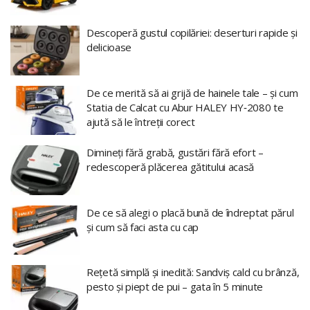
Descoperă gustul copilăriei: deserturi rapide și
delicioase
De ce merită să ai grijă de hainele tale – și cum
Statia de Calcat cu Abur HALEY HY‑2080 te
ajută să le întreții corect
Dimineți fără grabă, gustări fără efort –
redescoperă plăcerea gătitului acasă
De ce să alegi o placă bună de îndreptat părul
și cum să faci asta cu cap
Rețetă simplă și inedită: Sandviș cald cu brânză,
pesto și piept de pui – gata în 5 minute