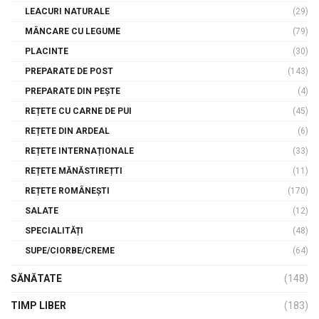
LEACURI NATURALE
(29)
MÂNCARE CU LEGUME
(79)
PLACINTE
(30)
PREPARATE DE POST
(143)
PREPARATE DIN PEȘTE
(4)
REȚETE CU CARNE DE PUI
(45)
REȚETE DIN ARDEAL
(6)
REȚETE INTERNAȚIONALE
(33)
REȚETE MĂNĂSTIREȚTI
(11)
REȚETE ROMÂNEȘTI
(170)
SALATE
(12)
SPECIALITĂȚI
(48)
SUPE/CIORBE/CREME
(64)
SĂNĂTATE
(148)
TIMP LIBER
(183)