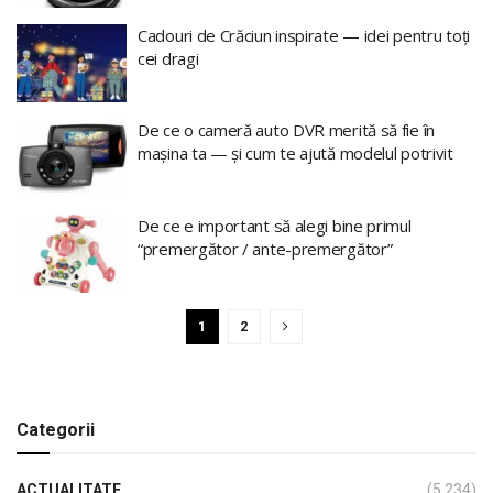
Cadouri de Crăciun inspirate — idei pentru toți
cei dragi
De ce o cameră auto DVR merită să fie în
mașina ta — și cum te ajută modelul potrivit
De ce e important să alegi bine primul
“premergător / ante-premergător”
1
2
Categorii
ACTUALITATE
(5.234)