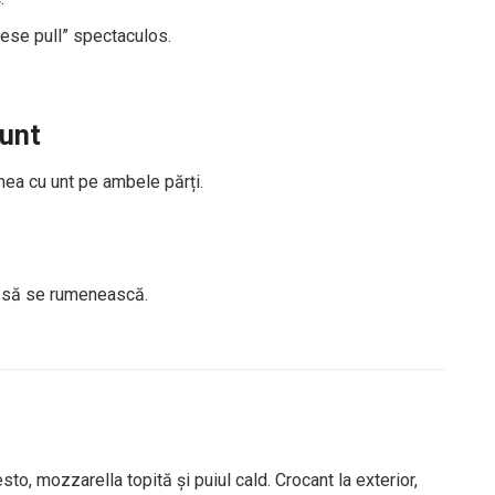
ese pull” spectaculos.
 unt
nea cu unt pe ambele părți.
-l să se rumenească.
to, mozzarella topită și puiul cald. Crocant la exterior,