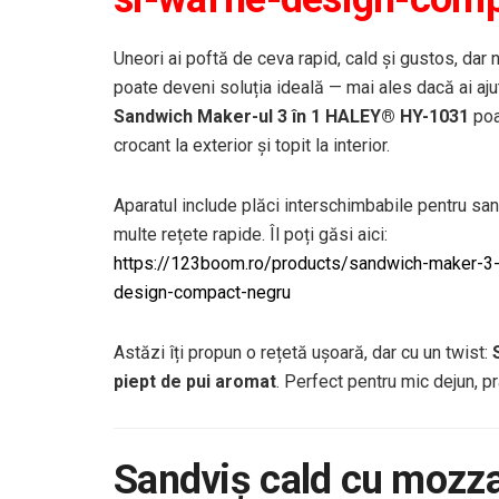
Uneori ai poftă de ceva rapid, cald și gustos, dar 
poate deveni soluția ideală — mai ales dacă ai ajuto
Sandwich Maker-ul 3 în 1 HALEY® HY-1031
poa
crocant la exterior și topit la interior.
Aparatul include plăci interschimbabile pentru sandv
multe rețete rapide. Îl poți găsi aici:
https://123boom.ro/products/sandwich-maker-3-in
design-compact-negru
Astăzi îți propun o rețetă ușoară, dar cu un twist:
piept de pui aromat
. Perfect pentru mic dejun, p
Sandviș cald cu mozzar