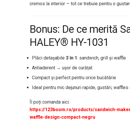
cremos la interior — tot ce trebuie pentru o gustar
Bonus: De ce merită Sa
HALEY® HY-1031
Plăci detașabile
3 în 1
: sandwich, grill și waffle
Antiaderent → ușor de curățat
Compact și perfect pentru orice bucătărie
Ideal pentru mic dejunuri rapide, gustări, waffles ș
Îl poți comanda aici:
https://123boom.ro/products/sandwich-maker-3
waffle-design-compact-negru