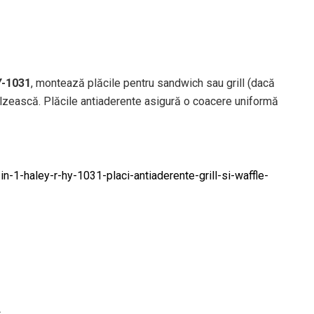
Y-1031
, montează plăcile pentru sandwich sau grill (dacă
ălzească. Plăcile antiaderente asigură o coacere uniformă
-1-haley-r-hy-1031-placi-antiaderente-grill-si-waffle-
.