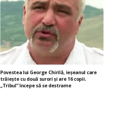
Povestea lui George Chirilă, ieșeanul care
trăiește cu două surori și are 16 copii.
„Tribul” începe să se destrame