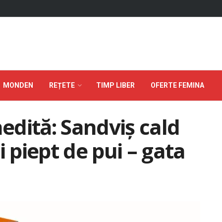
MONDEN
REȚETE
TIMP LIBER
OFERTE FEMINA
nedită: Sandviș cald
i piept de pui – gata