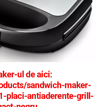
er-ul de aici:
roducts/sandwich-maker-
-placi-antiaderente-grill-
pact-negru