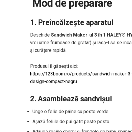
‍
Mod de preparare
1. Preîncălzește aparatul
Deschide
Sandwich Maker-ul 3 în 1 HALEY® H
vrei urme frumoase de grătar) și lasă-l să se înc
și curățare rapidă.
Produsul îl găsești aici:
https://123boom.ro/products/sandwich-maker-3-in
design-compact-negru
2. Asamblează sandvișul
Unge o felie de pâine cu pesto verde.
Așază feliile de pui gătit peste pesto.
Adaugă roșiile cherry și frunzele de baby spanac