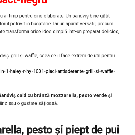
nu ai timp pentru cine elaborate. Un sandviș bine gătit
rul potrivit în bucătărie. Iar un aparat versatil, precum
te transforma orice idee simplă într-un preparat delicios,
iș, grill și waffle, ceea ce îl face extrem de util pentru
-1-haley-r-hy-1031-placi-antiaderente-grill-si-waffle-
Sandviș cald cu brânză mozzarella, pesto verde și
rânz sau o gustare sățioasă.
ella, pesto și piept de pui