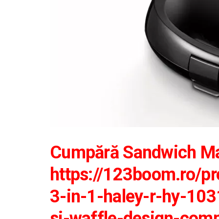
Cumpără Sandwich Mak
https://123boom.ro/p
3-in-1-haley-r-hy-1031
si-waffle-design-com