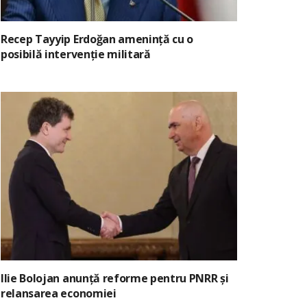
Recep Tayyip Erdoğan amenință cu o
posibilă intervenție militară
Ilie Bolojan anunță reforme pentru PNRR și
relansarea economiei