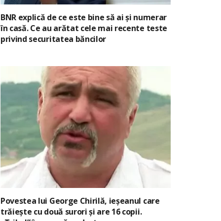
BNR explică de ce este bine să ai și numerar
în casă. Ce au arătat cele mai recente teste
privind securitatea băncilor
Povestea lui George Chirilă, ieșeanul care
trăiește cu două surori și are 16 copii.