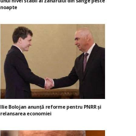
unui nivel stabil al zahărului din sânge peste
noapte
Ilie Bolojan anunță reforme pentru PNRR și
relansarea economiei