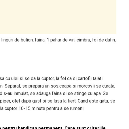
linguri de bulion, faina, 1 pahar de vin, cimbru, foi de dafin,
u ulei si se da la cuptor, la fel ca si cartofii taiati
. Separat, se prepara un sos:ceapa si morcovii se curata,
d s-au inmuiat, se adauga faina si se stinge cu apa. Se
 piper, otet dupa gust si se lasa la fiert. Cand este gata, se
 la cuptor 10-15 minute pentru a se rumeni.
le pentru handicap permanent. Care sunt criteriile