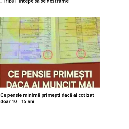
„Tribul” începe să se destrame
Ce pensie minimă primești dacă ai cotizat
doar 10 – 15 ani