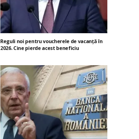
Reguli noi pentru voucherele de vacanță în
2026. Cine pierde acest beneficiu