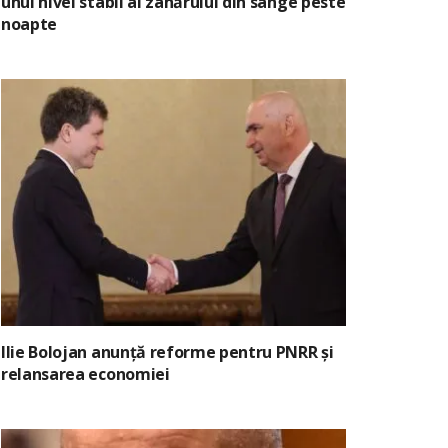
unui nivel stabil al zahărului din sânge peste
noapte
Ilie Bolojan anunță reforme pentru PNRR și
relansarea economiei