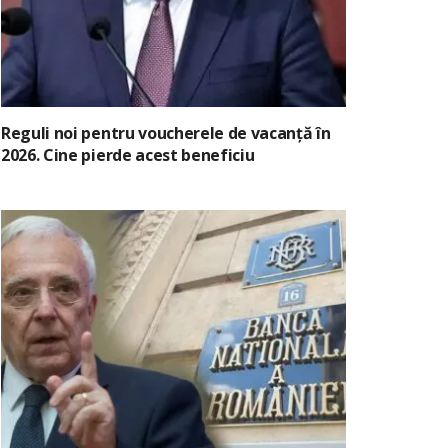
Reguli noi pentru voucherele de vacanță în
2026. Cine pierde acest beneficiu