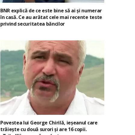
BNR explică de ce este bine să ai și numerar
în casă. Ce au arătat cele mai recente teste
privind securitatea băncilor
Povestea lui George Chirilă, ieșeanul care
trăiește cu două surori și are 16 copii.