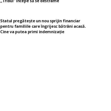
„Tribul” începe să se destrame
Statul pregătește un nou sprijin financiar
pentru familiile care îngrijesc bătrâni acasă.
Cine va putea primi indemnizație