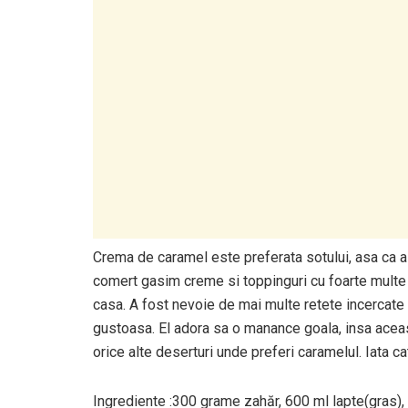
Crema de caramel este preferata sotului, asa ca a 
comert gasim creme si toppinguri cu foarte multe e
casa. A fost nevoie de mai multe retete incercate 
gustoasa. El adora sa o manance goala, insa aceast
orice alte deserturi unde preferi caramelul. Iata c
Ingrediente :300 grame zahăr, 600 ml lapte(gras), 4