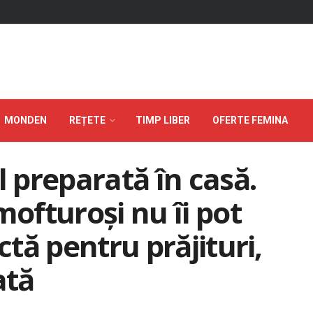
MONDEN
REȚETE
TIMP LIBER
OFERTE FEMINA
preparată în casă.
mofturoși nu îi pot
ctă pentru prăjituri,
ată