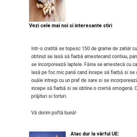
Vezi cele mai noi si interesante stiri
Intr-o cratită se topesc 150 de grame de zahăr cu 
obtinut se lasă să fiarbă amestecand contiuu, pan
se incorporează laptele. Făina se amestecă cu ca
lasă pe foc mic pană cand incepe să fiarbă si se 
ouăle intregi cu un praf de sare si se incorporea
incepe să fiarbă si se obtine o cremă omogenă. C
prăjituri si torturi.
Vă dorim poftă bună!
Atac dur la vârful UE: