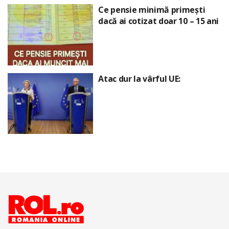
Ce pensie minimă primești
dacă ai cotizat doar 10 – 15 ani
Atac dur la vârful UE: