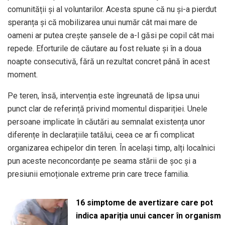
comunității și al voluntarilor. Acesta spune că nu și-a pierdut
speranța și că mobilizarea unui număr cât mai mare de
oameni ar putea crește șansele de a-l găsi pe copil cât mai
repede. Eforturile de căutare au fost reluate și în a doua
noapte consecutivă, fără un rezultat concret până în acest
moment.
Pe teren, însă, intervenția este îngreunată de lipsa unui
punct clar de referință privind momentul dispariției. Unele
persoane implicate în căutări au semnalat existența unor
diferențe în declarațiile tatălui, ceea ce ar fi complicat
organizarea echipelor din teren. În același timp, alți localnici
pun aceste neconcordanțe pe seama stării de șoc și a
presiunii emoționale extreme prin care trece familia.
16 simptome de avertizare care pot
indica apariția unui cancer în organism