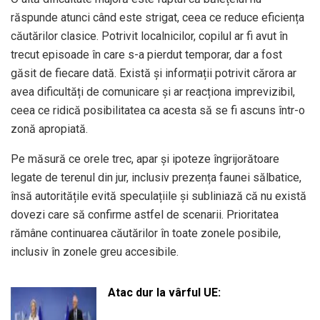
răspunde atunci când este strigat, ceea ce reduce eficiența
căutărilor clasice. Potrivit localnicilor, copilul ar fi avut în
trecut episoade în care s-a pierdut temporar, dar a fost
găsit de fiecare dată. Există și informații potrivit cărora ar
avea dificultăți de comunicare și ar reacționa imprevizibil,
ceea ce ridică posibilitatea ca acesta să se fi ascuns într-o
zonă apropiată.
Pe măsură ce orele trec, apar și ipoteze îngrijorătoare
legate de terenul din jur, inclusiv prezența faunei sălbatice,
însă autoritățile evită speculațiile și subliniază că nu există
dovezi care să confirme astfel de scenarii. Prioritatea
rămâne continuarea căutărilor în toate zonele posibile,
inclusiv în zonele greu accesibile.
Atac dur la vârful UE: