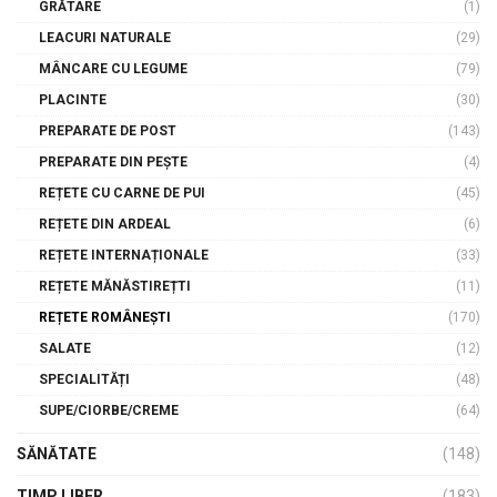
GRĂTARE
(1)
LEACURI NATURALE
(29)
MÂNCARE CU LEGUME
(79)
PLACINTE
(30)
PREPARATE DE POST
(143)
PREPARATE DIN PEȘTE
(4)
REȚETE CU CARNE DE PUI
(45)
REȚETE DIN ARDEAL
(6)
REȚETE INTERNAȚIONALE
(33)
REȚETE MĂNĂSTIREȚTI
(11)
REȚETE ROMÂNEȘTI
(170)
SALATE
(12)
SPECIALITĂȚI
(48)
SUPE/CIORBE/CREME
(64)
SĂNĂTATE
(148)
TIMP LIBER
(183)