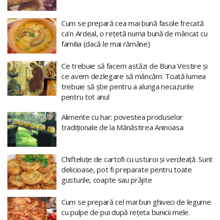
Cum se prepară cea mai bună fasole frecată
ca’n Ardeal, o rețetă numa bună de mâncat cu
familia (dacă le mai rămâne)
Ce trebuie să facem astăzi de Buna Vestire și
ce avem dezlegare să mâncăm. Toată lumea
trebuie să știe pentru a alunga necazurile
pentru tot anul
Alimente cu har: povestea produselor
tradiționale de la Mănăstirea Aninoasa
Chifteluțe de cartofi cu usturoi și verdeață. Sunt
delicioase, pot fi preparate pentru toate
gusturile, coapte sau prăjite
Cum se prepară cel mai bun ghiveci de legume
cu pulpe de pui după rețeta bunicii mele.