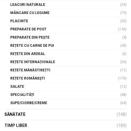
LEACURI NATURALE
(29)
MÂNCARE CU LEGUME
(79)
PLACINTE
(30)
PREPARATE DE POST
(143)
PREPARATE DIN PEȘTE
(4)
REȚETE CU CARNE DE PUI
(45)
REȚETE DIN ARDEAL
(6)
REȚETE INTERNAȚIONALE
(33)
REȚETE MĂNĂSTIREȚTI
(11)
REȚETE ROMÂNEȘTI
(170)
SALATE
(12)
SPECIALITĂȚI
(48)
SUPE/CIORBE/CREME
(64)
SĂNĂTATE
(148)
TIMP LIBER
(183)