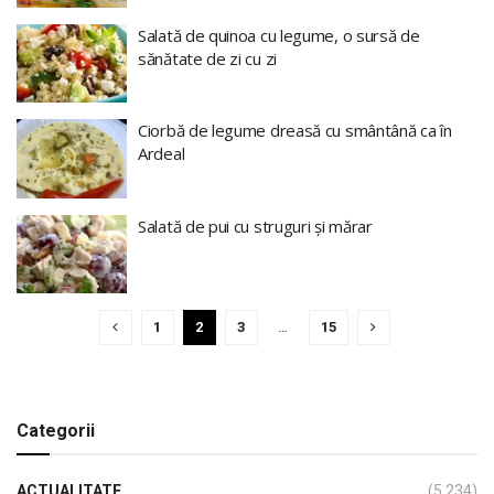
Salată de quinoa cu legume, o sursă de
sănătate de zi cu zi
Ciorbă de legume dreasă cu smântână ca în
Ardeal
Salată de pui cu struguri și mărar
1
2
3
…
15
Categorii
ACTUALITATE
(5.234)