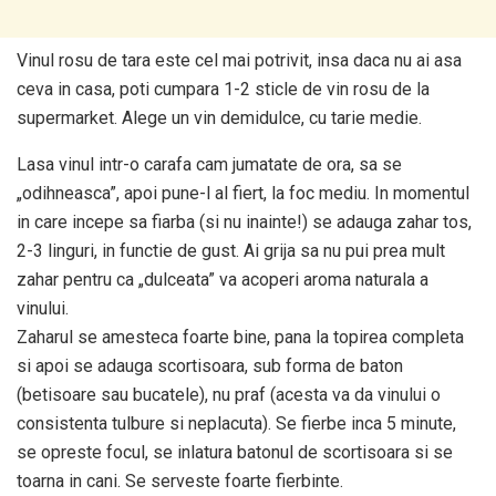
Vinul rosu de tara este cel mai potrivit, insa daca nu ai asa
ceva in casa, poti cumpara 1-2 sticle de vin rosu de la
supermarket. Alege un vin demidulce, cu tarie medie.
Lasa vinul intr-o carafa cam jumatate de ora, sa se
„odihneasca”, apoi pune-l al fiert, la foc mediu. In momentul
in care incepe sa fiarba (si nu inainte!) se adauga zahar tos,
2-3 linguri, in functie de gust. Ai grija sa nu pui prea mult
zahar pentru ca „dulceata” va acoperi aroma naturala a
vinului.
Zaharul se amesteca foarte bine, pana la topirea completa
si apoi se adauga scortisoara, sub forma de baton
(betisoare sau bucatele), nu praf (acesta va da vinului o
consistenta tulbure si neplacuta). Se fierbe inca 5 minute,
se opreste focul, se inlatura batonul de scortisoara si se
toarna in cani. Se serveste foarte fierbinte.