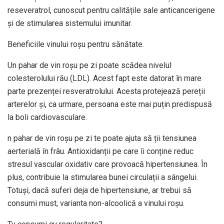
reseveratrol, cunoscut pentru calitățile sale anticancerigene
și de stimularea sistemului imunitar.
Beneficiile vinului roșu pentru sănătate.
Un pahar de vin roșu pe zi poate scădea nivelul
colesterolului rău (LDL). Acest fapt este datorat în mare
parte prezenței resveratrolului. Acesta protejează pereții
arterelor și, ca urmare, persoana este mai puțin predispusă
la boli cardiovasculare.
n pahar de vin roșu pe zi te poate ajuta să ții tensiunea
aerterială în frâu. Antioxidanții pe care îi conține reduc
stresul vascular oxidativ care provoacă hipertensiunea. În
plus, contribuie la stimularea bunei circulații a sângelui.
Totuși, dacă suferi deja de hipertensiune, ar trebui să
consumi must, varianta non-alcoolică a vinului roșu.