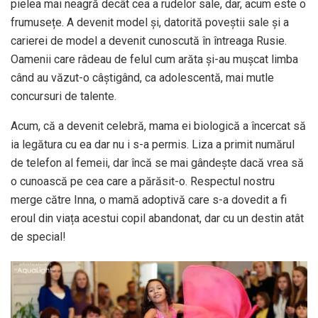
pielea mai neagră decât cea a rudelor sale, dar, acum este o
frumusețe. A devenit model și, datorită poveștii sale și a
carierei de model a devenit cunoscută în întreaga Rusie.
Oamenii care râdeau de felul cum arăta și-au mușcat limba
când au văzut-o câștigând, ca adolescentă, mai mutle
concursuri de talente.
Acum, că a devenit celebră, mama ei biologică a încercat să
ia legătura cu ea dar nu i s-a permis. Liza a primit numărul
de telefon al femeii, dar încă se mai gândește dacă vrea să
o cunoască pe cea care a părăsit-o. Respectul nostru
merge către Inna, o mamă adoptivă care s-a dovedit a fi
eroul din viața acestui copil abandonat, dar cu un destin atât
de special!