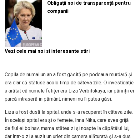
Obligații noi de transparență pentru
companii
Vezi cele mai noi si interesante stiri
Copila de numai un an a fost găsită pe podeaua murdară și
era clar că stătuse acolo timp de câteva zile. O investigație
a arătat că numele fetiței era Liza Verbitskaya, iar părinții ei
parcă intraseră în pământ, nimeni nu îi putea găsi.
Liza a fost dusă la spital, unde s-a recuperat în câteva zile.
În același spital era și o femeie, Inna Nika, care avea grijă
de fiul ei bolnav, mama stătea zi și noapte la căpătâiul lui,
dar într-o zi a auzit un urlet din camera alăturată și s-a dus