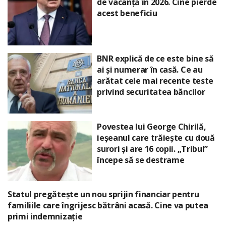
de vacanță în 2026. Cine pierde
acest beneficiu
BNR explică de ce este bine să
ai și numerar în casă. Ce au
arătat cele mai recente teste
privind securitatea băncilor
Povestea lui George Chirilă,
ieșeanul care trăiește cu două
surori și are 16 copii. „Tribul”
începe să se destrame
Statul pregătește un nou sprijin financiar pentru
familiile care îngrijesc bătrâni acasă. Cine va putea
primi indemnizație