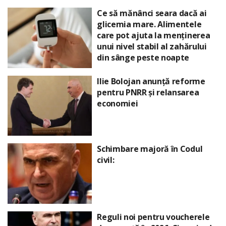
Ce să mănânci seara dacă ai
glicemia mare. Alimentele
care pot ajuta la menținerea
unui nivel stabil al zahărului
din sânge peste noapte
Ilie Bolojan anunță reforme
pentru PNRR și relansarea
economiei
Schimbare majoră în Codul
civil:
Reguli noi pentru voucherele