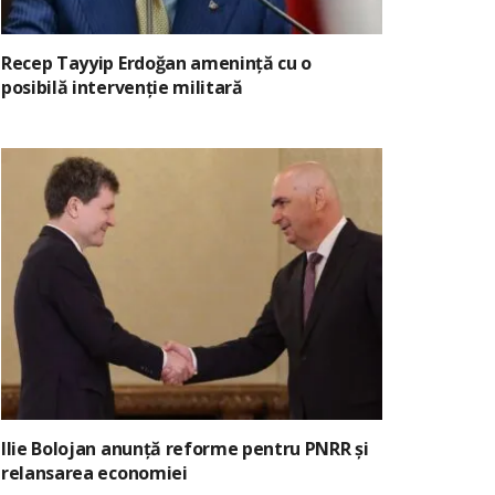
Recep Tayyip Erdoğan amenință cu o
posibilă intervenție militară
Ilie Bolojan anunță reforme pentru PNRR și
relansarea economiei