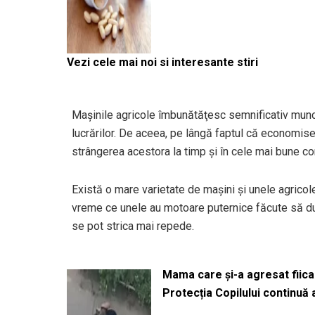
Vezi cele mai noi si interesante stiri
Maşinile agricole îmbunătăţesc semnificativ munc
lucrărilor. De aceea, pe lângă faptul că economise
strângerea acestora la timp şi în cele mai bune con
Există o mare varietate de maşini şi unele agricole
vreme ce unele au motoare puternice făcute să durez
se pot strica mai repede.
Mama care și-a agresat fiica 
Protecția Copilului continuă