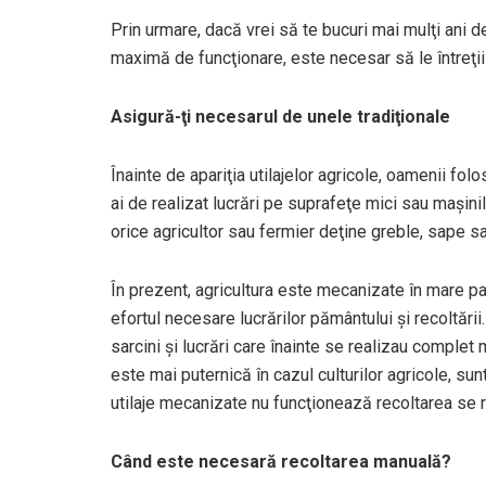
Prin urmare, dacă vrei să te bucuri mai mulţi ani de u
maximă de funcţionare, este necesar să le întreţii
Asigură-ţi necesarul de unele tradiţionale
Înainte de apariţia utilajelor agricole, oamenii fol
ai de realizat lucrări pe suprafeţe mici sau maşini
orice agricultor sau fermier deţine greble, sape s
În prezent, agricultura este mecanizate în mare par
efortul necesare lucrărilor pământului şi recoltării
sarcini şi lucrări care înainte se realizau complet
este mai puternică în cazul culturilor agricole, s
utilaje mecanizate nu funcţionează recoltarea se r
Când este necesară recoltarea manuală?