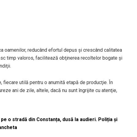
a oamenilor, reducând efortul depus şi crescând calitatea
sc timp valoros, facilitează obţinerea recoltelor bogate şi
diţii.
, fiecare utilă pentru o anumită etapă de producţie. În
e ani de zile, altele, dacă nu sunt îngrijite cu atenţie,
pe o stradă din Constanța, dusă la audieri. Poliția și
 ancheta