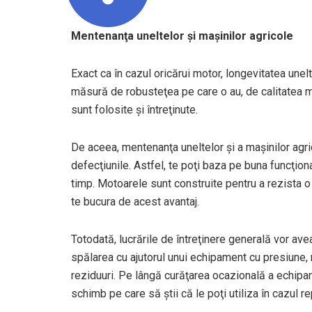
Mentenanţa uneltelor şi maşinilor agricole
Exact ca în cazul oricărui motor, longevitatea unelt
măsură de robusteţea pe care o au, de calitatea ma
sunt folosite şi întreţinute.
De aceea, mentenanţa uneltelor şi a maşinilor agri
defecţiunile. Astfel, te poţi baza pe buna funcţionare
timp. Motoarele sunt construite pentru a rezista o 
te bucura de acest avantaj.
Totodată, lucrările de întreţinere generală vor av
spălarea cu ajutorul unui echipament cu presiune, m
reziduuri. Pe lângă curăţarea ocazională a echipam
schimb pe care să ştii că le poţi utiliza în cazul re