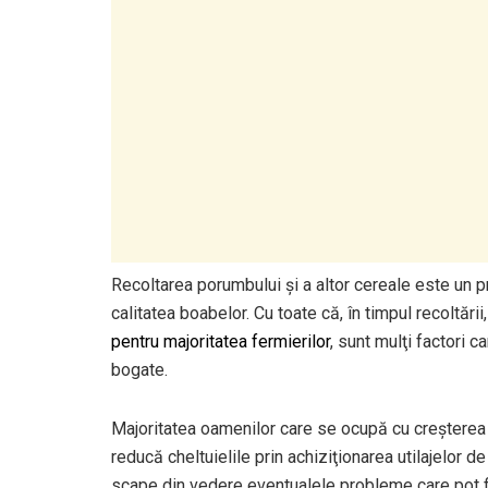
Recoltarea porumbului şi a altor cereale este un p
calitatea boabelor. Cu toate că, în timpul recoltării
pentru majoritatea fermierilor
, sunt mulţi factori c
bogate.
Majoritatea oamenilor care se ocupă cu creşterea
reducă cheltuielile prin achiziţionarea utilajelor de 
scape din vedere eventualele probleme care pot 