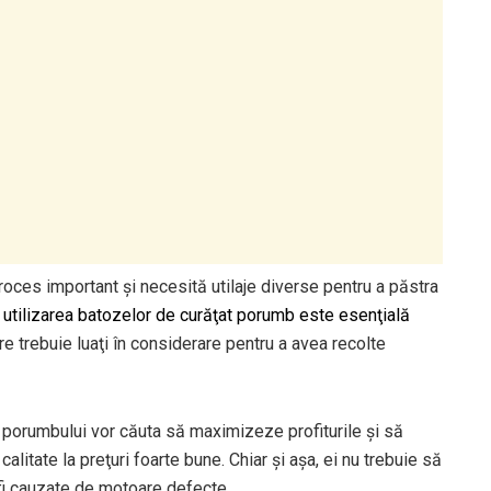
roces important şi necesită utilaje diverse pentru a păstra
,
utilizarea batozelor de curăţat porumb este esenţială
are trebuie luaţi în considerare pentru a avea recolte
 porumbului vor căuta să maximizeze profiturile şi să
calitate la preţuri foarte bune. Chiar şi aşa, ei nu trebuie să
fi cauzate de motoare defecte.