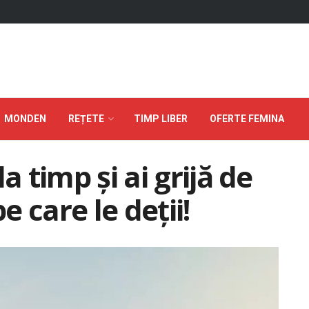
MONDEN
REȚETE
TIMP LIBER
OFERTE FEMINA
a timp şi ai grijă de
e care le deţii!