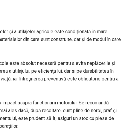
elor şi a utilajelor agricole este condiţionată în mare
terialelor din care sunt construite, dar şi de modul în care
cole este absolut necesară pentru a evita neplăcerile şi
a a utilajului, pe eficienţa lui, dar şi pe durabilitatea în
viaţă, iar întreţinerea preventivă este obligatorie pentru a
ea impact asupra funcţionarii motorului. Se recomandă
ai ales dacă, după recoltare, sunt pline de noroi, praf şi
entului, este prudent să îţi asiguri un stoc cu piese de
paraţiilor.