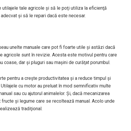
tilajele tale agricole şi să le poţi utiliza la eficienţă
 adecvat şi să le repari dacă este necesar.
oseau unelte manuale care pot fi foarte utile şi astăzi dacă
le agricole sunt în revizie. Acesta este motivul pentru care
au coase, dar şi pluguri sau maşini de curăţat porumbul.
te pentru a creşte productivitatea şi a reduce timpul şi
. Utilajele cu motor au preluat în mod semnificativ multe
 manual sau cu ajutorul animalelor. Şi, dacă mecanizarea
unt fructe şi legume care se recoltează manual. Acolo unde
ealizează tradiţional.