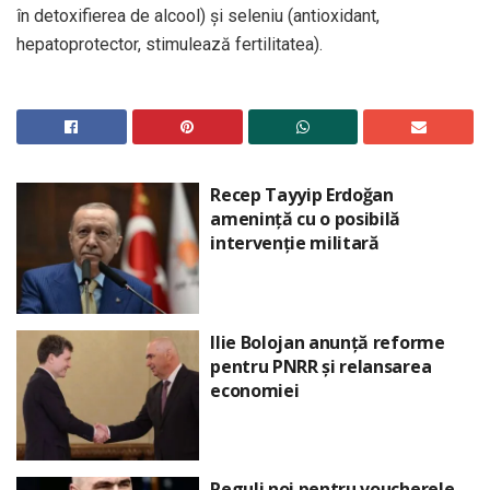
în detoxifierea de alcool) şi seleniu (antioxidant,
hepatoprotector, stimulează fertilitatea).
Recep Tayyip Erdoğan
amenință cu o posibilă
intervenție militară
Ilie Bolojan anunță reforme
pentru PNRR și relansarea
economiei
Reguli noi pentru voucherele