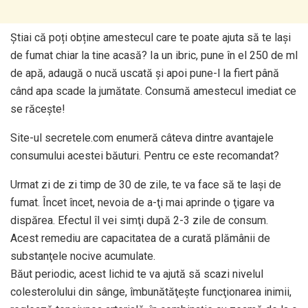
Știai că poți obține amestecul care te poate ajuta să te lași
de fumat chiar la tine acasă? Ia un ibric, pune în el 250 de ml
de apă, adaugă o nucă uscată și apoi pune-l la fiert până
când apa scade la jumătate. Consumă amestecul imediat ce
se răcește!
Site-ul secretele.com enumeră câteva dintre avantajele
consumului acestei băuturi. Pentru ce este recomandat?
Urmat zi de zi timp de 30 de zile, te va face să te laşi de
fumat. Încet încet, nevoia de a-ţi mai aprinde o ţigare va
dispărea. Efectul îl vei simţi după 2-3 zile de consum.
Acest remediu are capacitatea de a curată plămânii de
substanţele nocive acumulate.
Băut periodic, acest lichid te va ajută să scazi nivelul
colesterolului din sânge, îmbunătăţeşte funcţionarea inimii,