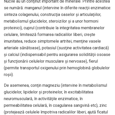
Nucile au un conţinut important de minerale. Printre acestea
se numără: manganul (intervine în diferite reacţii enzimatice:
sinteza colagenului, construcţia oaselor şi articulaţiilor,
metabolismul glucidelor, steroizilor şi a unor hormoni
proteinici), cuprul (contribuie la integritatea membranelor
celulare, limitează formarea radicalilor liberi, creşte
imunitatea, reduce simptomele artritei, menţine vasele
arteriale sănătoase), potasiul (susţine activitatea cardiacă)
şi calciul (indispensabil pentru asigurarea solidităţii osoase
şi funcţionării celulelor musculare şi nervoase), fierul
(permite transportul oxigenului prin hemoglobină globulelor
roşii).
De asemenea, conţin magneziu (intervine în metabolismul
glucidelor, lipidelor şi proteinelor, în excitabilitatea
neuromusculară, în activităţile enzimatice, în
permeabilitatea celulară, în coagularea sangvină etc), zinc
(protejează celulele împotriva radicalilor liberi, ajută ficatul