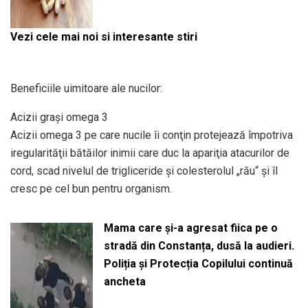
Vezi cele mai noi si interesante stiri
Beneficiile uimitoare ale nucilor:
Acizii graşi omega 3
Acizii omega 3 pe care nucile îi conţin protejează împotriva
iregularităţii bătăilor inimii care duc la apariţia atacurilor de
cord, scad nivelul de trigliceride şi colesterolul „rău“ şi îl
cresc pe cel bun pentru organism.
Mama care și-a agresat fiica pe o
stradă din Constanța, dusă la audieri.
Poliția și Protecția Copilului continuă
ancheta