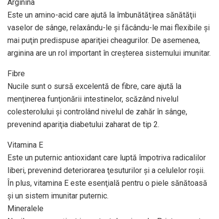
Arginina
Este un amino-acid care ajută la îmbunătăţirea sănătăţii
vaselor de sânge, relaxându-le şi făcându-le mai flexibile şi
mai puţin predispuse apariţiei cheagurilor. De asemenea,
arginina are un rol important în creşterea sistemului imunitar.
Fibre
Nucile sunt o sursă excelentă de fibre, care ajută la
menţinerea funţionării intestinelor, scăzând nivelul
colesterolului şi controlând nivelul de zahăr în sânge,
prevenind apariţia diabetului zaharat de tip 2.
Vitamina E
Este un puternic antioxidant care luptă împotriva radicalilor
liberi, prevenind deteriorarea ţesuturilor şi a celulelor roşii.
În plus, vitamina E este esenţială pentru o piele sănătoasă
şi un sistem imunitar puternic.
Mineralele