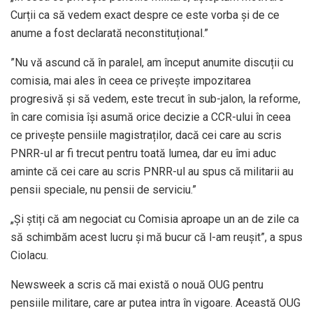
Curții ca să vedem exact despre ce este vorba și de ce
anume a fost declarată neconstituțional.”
”Nu vă ascund că în paralel, am început anumite discuții cu
comisia, mai ales în ceea ce privește impozitarea
progresivă și să vedem, este trecut în sub-jalon, la reforme,
în care comisia își asumă orice decizie a CCR-ului în ceea
ce privește pensiile magistraților, dacă cei care au scris
PNRR-ul ar fi trecut pentru toată lumea, dar eu îmi aduc
aminte că cei care au scris PNRR-ul au spus că militarii au
pensii speciale, nu pensii de serviciu.”
„Și știți că am negociat cu Comisia aproape un an de zile ca
să schimbăm acest lucru și mă bucur că l-am reușit”, a spus
Ciolacu.
Newsweek a scris că mai există o nouă OUG pentru
pensiile militare, care ar putea intra în vigoare. Această OUG