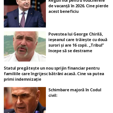
Reguli noi pentru voucherele
de vacanță în 2026. Cine pierde
acest beneficiu
Povestea lui George Chirilă,
ieșeanul care trăiește cu două
surori și are 16 copii. „Tribul”
începe să se destrame
Statul pregătește un nou sprijin financiar pentru
familiile care îngrijesc bătrâni acasă. Cine va putea
primi indemnizație
Schimbare majoră în Codul
civil: