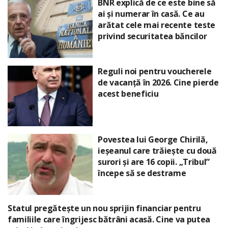
BNR explică de ce este bine să
ai și numerar în casă. Ce au
arătat cele mai recente teste
privind securitatea băncilor
Reguli noi pentru voucherele
de vacanță în 2026. Cine pierde
acest beneficiu
Povestea lui George Chirilă,
ieșeanul care trăiește cu două
surori și are 16 copii. „Tribul”
începe să se destrame
Statul pregătește un nou sprijin financiar pentru
familiile care îngrijesc bătrâni acasă. Cine va putea