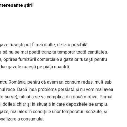
nteresante știri!
gaze rusești pot fi mai multe, de la o posibilă
are să nu se mai poată tranzita temporar toată cantitatea,
, oprirea furnizării comerciale a gazelor rusești pentru
duc gazele rusești pe piața noastră.
entru România, pentru că avem un consum redus, mult sub
nul rece. Dacă însă problema persistă și nu vom mai avea
te surse), situația se va complica din două motive. Primul
oilea: chiar și în situația în care depozitele se umplu,
aze, mai ales în condițiile unor temperaturi scăzute, și
onalizare a consumului.