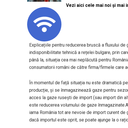
Vezi aici cele mai noi și mai i
Explicațiile pentru reducerea bruscă a fluxului de 
indisponibilitate tehnică a rețelei bulgare, prin c
până la, situația cea mai neplăcută pentru România
consumatorii români de către firma/firmele care a
În momentul de față situația nu este dramatică p
producție, și se înmagazinează gaze pentru sezo
acces la gaze rusești de import (sau import din al
este reducerea volumului de gaze înmagazinate.Al d
iarna România tot are nevoie de import curent de g
dacă importul este oprit, se poate ajunge la o rați