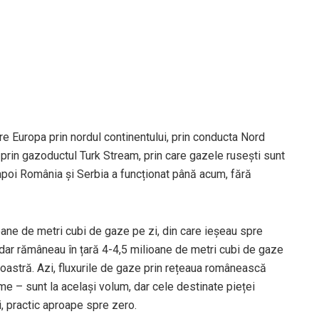
pre Europa prin nordul continentului, prin conducta Nord
 prin gazoductul Turk Stream, prin care gazele rusești sunt
i apoi România și Serbia a funcționat până acum, fără
oane de metri cubi de gaze pe zi, din care ieșeau spre
adar rămâneau în țară 4-4,5 milioane de metri cubi de gaze
noastră. Azi, fluxurile de gaze prin rețeaua românească
e – sunt la același volum, dar cele destinate pieței
, practic aproape spre zero.