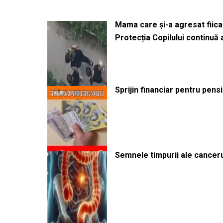
Mama care și-a agresat fiica 
Protecția Copilului continuă
Sprijin financiar pentru pens
Semnele timpurii ale canceru