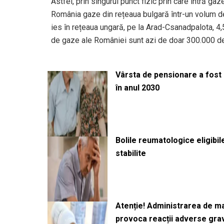
Astfel, prin singurul punct fizic prin care intră g
România gaze din rețeaua bulgară într-un volum de
ies în rețeaua ungară, pe la Arad-Csanadpalota, 4,
de gaze ale României sunt azi de doar 300.000 de m
Vârsta de pensionare a fost m
în anul 2030
Bolile reumatologice eligibi
stabilite
Atenție! Administrarea de 
provoca reacții adverse gra