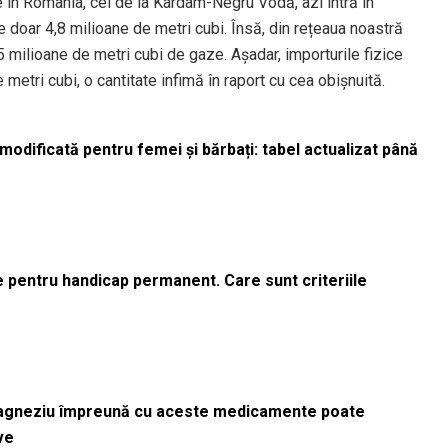
aze în România, cel de la Kardam-Negru Vodă, azi intră în
 doar 4,8 milioane de metri cubi. Însă, din rețeaua noastră
5 milioane de metri cubi de gaze. Așadar, importurile fizice
etri cubi, o cantitate infimă în raport cu cea obișnuită.
odificată pentru femei și bărbați: tabel actualizat până
le pentru handicap permanent. Care sunt criteriile
magneziu împreună cu aceste medicamente poate
ve