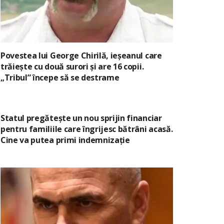
Povestea lui George Chirilă, ieșeanul care
trăiește cu două surori și are 16 copii.
„Tribul” începe să se destrame
Statul pregătește un nou sprijin financiar
pentru familiile care îngrijesc bătrâni acasă.
Cine va putea primi indemnizație