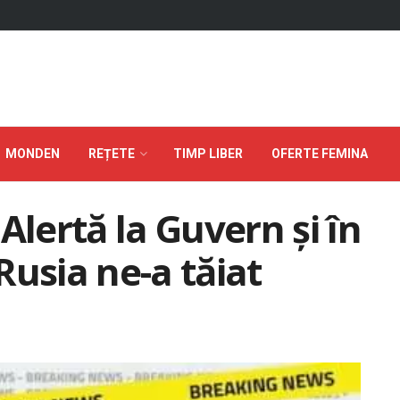
MONDEN
REȚETE
TIMP LIBER
OFERTE FEMINA
ertă la Guvern şi în
usia ne-a tăiat