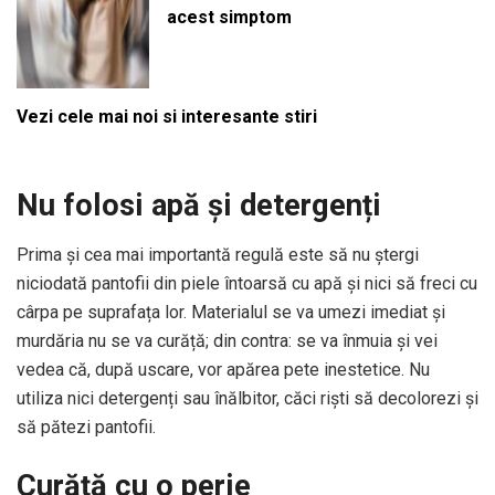
acest simptom
Vezi cele mai noi si interesante stiri
Nu folosi apă și detergenți
Prima și cea mai importantă regulă este să nu ștergi
niciodată pantofii din piele întoarsă cu apă și nici să freci cu
cârpa pe suprafața lor. Materialul se va umezi imediat și
murdăria nu se va curăță; din contra: se va înmuia și vei
vedea că, după uscare, vor apărea pete inestetice. Nu
utiliza nici detergenți sau înălbitor, căci riști să decolorezi și
să pătezi pantofii.
Curăță cu o perie