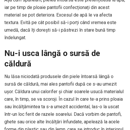
iar pe timp de ploaie pantofii confecționați din acest
material se pot deteriora. Excesul de apă le va afecta
textura. Evită pe cât posibil să-i porți când vremea este
umedă, dacă îți dorești să-i păstrezi în stare bună timp
îndelungat.
Nu-i usca lângă o sursă de
căldură
Nu lăsa niciodată produsele din piele întoarsă lângă o
sursă de căldură, mai ales pantofii după ce s-au umezit
ușor. Căldura unui calorifer și chiar soarele usucă materialul
care, în timp, se va scoroji. În cazul în care te-a prins ploaia
sau încălțămintea ta s-a umezit accidental, las-o la uscat
într-un loc ferit de razele soarelui. Dacă vorbim de pantofi,
ghete sau orice alte încălțări înfundate, apelează la acele
forme din plastic sau din lemn, care se introduc în interiorul