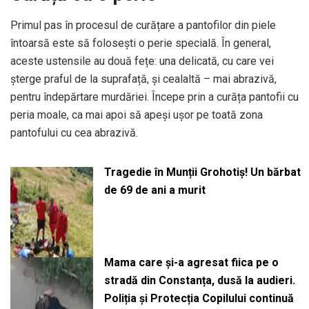
Primul pas în procesul de curățare a pantofilor din piele
întoarsă este să folosești o perie specială. În general,
aceste ustensile au două fețe: una delicată, cu care vei
șterge praful de la suprafață, și cealaltă – mai abrazivă,
pentru îndepărtare murdăriei. Începe prin a curăța pantofii cu
peria moale, ca mai apoi să apeși ușor pe toată zona
pantofului cu cea abrazivă.
Tragedie în Munții Grohotiș! Un bărbat
de 69 de ani a murit
Mama care și-a agresat fiica pe o
stradă din Constanța, dusă la audieri.
Poliția și Protecția Copilului continuă