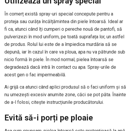
Utilizează un spray special
În comerț există spray-uri special concepute pentru a
proteja sau curăța încălțămintea din piele întoarsă. Ideal ar
fi ca, atunci când îți cumperi o pereche nouă de pantofi, să
pulverizezi în mod uniform, pe toată suprafața lor, un astfel
de produs. Rolul lui este de a împiedica murdăria să se
depună, iar în cazul în care va ploua, apa nu va pătrunde sub
nicio formă în piele. În mod normal, pielea întoarsă se
degradează dacă intră în contact cu apa. Spray-urile de
acest gen o fac impermeabilă.
Ai grijă ca atunci când aplici produsul să o faci uniform și să
nu umezești excesiv anumite zone, căci se pot păta. Înainte
de a-l folosi, citește instrucțiunile producătorului.
Evită să-i porți pe ploaie
Așa cum spuneam, pielea întoarsă este pretențioasă la apă,