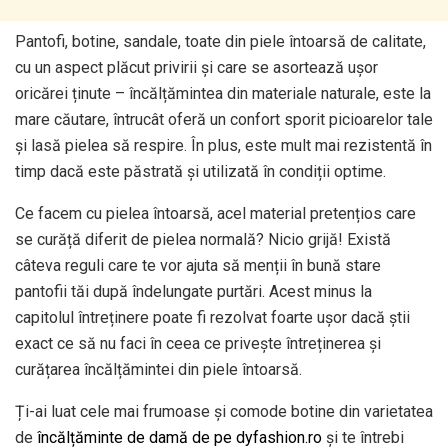
Pantofi, botine, sandale, toate din piele întoarsă de calitate,
cu un aspect plăcut privirii și care se asortează ușor
oricărei ținute – încălțămintea din materiale naturale, este la
mare căutare, întrucât oferă un confort sporit picioarelor tale
și lasă pielea să respire. În plus, este mult mai rezistentă în
timp dacă este păstrată și utilizată în condiții optime.
Ce facem cu pielea întoarsă, acel material pretențios care
se curăță diferit de pielea normală? Nicio grijă! Există
câteva reguli care te vor ajuta să menții în bună stare
pantofii tăi după îndelungate purtări. Acest minus la
capitolul întreținere poate fi rezolvat foarte ușor dacă știi
exact ce să nu faci în ceea ce privește întreținerea și
curățarea încălțămintei din piele întoarsă.
Ți-ai luat cele mai frumoase și comode botine din varietatea
de
încălțăminte de damă de pe dyfashion.ro
și te întrebi