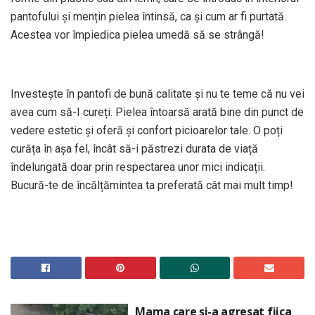
pantofului și mențin pielea întinsă, ca și cum ar fi purtată.
Acestea vor împiedica pielea umedă să se strângă!
Investește în pantofi de bună calitate și nu te teme că nu vei
avea cum să-I cureți. Pielea întoarsă arată bine din punct de
vedere estetic și oferă și confort picioarelor tale. O poți
curăța în așa fel, încât să-i păstrezi durata de viață
îndelungată doar prin respectarea unor mici indicații.
Bucură-te de încălțămintea ta preferată cât mai mult timp!
Mama care și-a agresat fiica