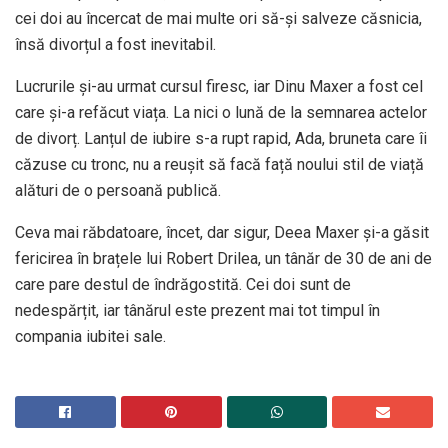
cei doi au încercat de mai multe ori să-și salveze căsnicia,
însă divorțul a fost inevitabil.
Lucrurile și-au urmat cursul firesc, iar Dinu Maxer a fost cel
care și-a refăcut viața. La nici o lună de la semnarea actelor
de divorț. Lanțul de iubire s-a rupt rapid, Ada, bruneta care îi
căzuse cu tronc, nu a reușit să facă față noului stil de viață
alături de o persoană publică.
Ceva mai răbdatoare, încet, dar sigur, Deea Maxer și-a găsit
fericirea în brațele lui Robert Drilea, un tânăr de 30 de ani de
care pare destul de îndrăgostită. Cei doi sunt de
nedespărțit, iar tânărul este prezent mai tot timpul în
compania iubitei sale.