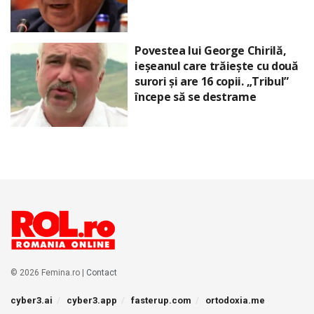
Povestea lui George Chirilă,
ieșeanul care trăiește cu două
surori și are 16 copii. „Tribul”
începe să se destrame
© 2026 Femina.ro |
Contact
cyber3.ai
cyber3.app
fasterup.com
ortodoxia.me