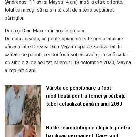
(Andreeas -11 ani și Maysa -4 ani), însă la etaje diferite,
totul ca micuții să nu simtă atât de intens separarea
părinților.
Deea și Dinu Maxer, din nou împreună
De data aceasta, se poate spune că este prima întâlnire
oficială între Deea și Dinu Maxer după ce au divorțat. În
calitate de părinți, cei doi foști soți au avut grijă ca fiica lor
să aibă o zi de neuitat. Miercuri, 18 octombrie 2023, Maysa
a împlinit 4 ani.
Vârsta de pensionare a fost
modificată pentru femei și bărbați:
tabel actualizat până în anul 2030
Bolile reumatologice eligibile pentru
handicap permanent. Care sunt