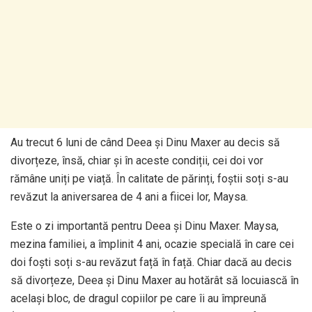
Au trecut 6 luni de când Deea și Dinu Maxer au decis să
divorțeze, însă, chiar și în aceste condiții, cei doi vor
rămâne uniți pe viață. În calitate de părinți, foștii soți s-au
revăzut la aniversarea de 4 ani a fiicei lor, Maysa.
Este o zi importantă pentru Deea și Dinu Maxer. Maysa,
mezina familiei, a împlinit 4 ani, ocazie specială în care cei
doi foști soți s-au revăzut față în față. Chiar dacă au decis
să divorțeze, Deea și Dinu Maxer au hotărât să locuiască în
același bloc, de dragul copiilor pe care îi au împreună