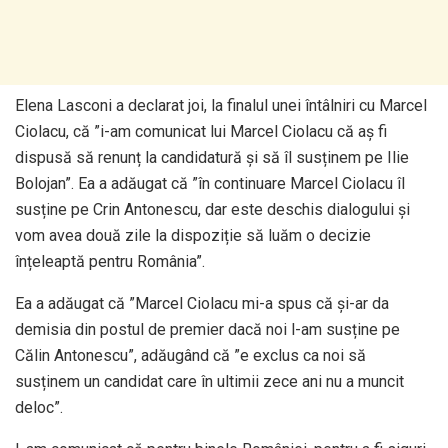
Elena Lasconi a declarat joi, la finalul unei întâlniri cu Marcel
Ciolacu, că ”i-am comunicat lui Marcel Ciolacu că aș fi
dispusă să renunț la candidatură și să îl susținem pe Ilie
Bolojan”. Ea a adăugat că ”în continuare Marcel Ciolacu îl
susține pe Crin Antonescu, dar este deschis dialogului și
vom avea două zile la dispoziție să luăm o decizie
înțeleaptă pentru România”.
Ea a adăugat că ”Marcel Ciolacu mi-a spus că și-ar da
demisia din postul de premier dacă noi l-am susține pe
Călin Antonescu”, adăugând că ”e exclus ca noi să
susținem un candidat care în ultimii zece ani nu a muncit
deloc”.