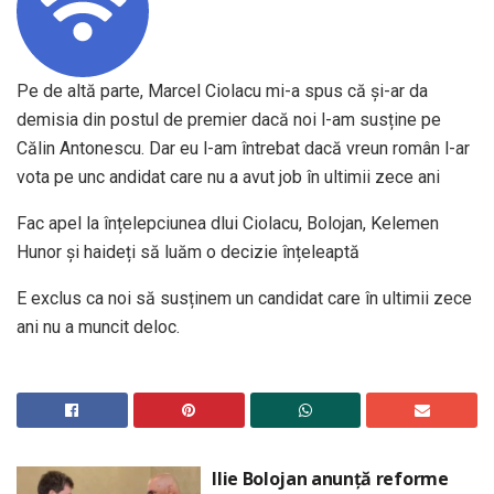
Pe de altă parte, Marcel Ciolacu mi-a spus că și-ar da
demisia din postul de premier dacă noi l-am susține pe
Călin Antonescu. Dar eu l-am întrebat dacă vreun român l-ar
vota pe unc andidat care nu a avut job în ultimii zece ani
Fac apel la înțelepciunea dlui Ciolacu, Bolojan, Kelemen
Hunor și haideți să luăm o decizie înțeleaptă
E exclus ca noi să susținem un candidat care în ultimii zece
ani nu a muncit deloc.
Ilie Bolojan anunță reforme