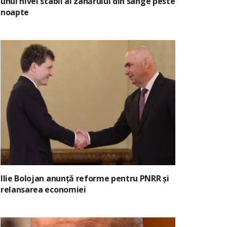
unui nivel stabil al zahărului din sânge peste
noapte
Ilie Bolojan anunță reforme pentru PNRR și
relansarea economiei