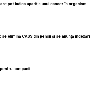
re pot indica apariția unui cancer în organism
 se elimină CASS din pensii și se anunță indexări
ă pentru companii