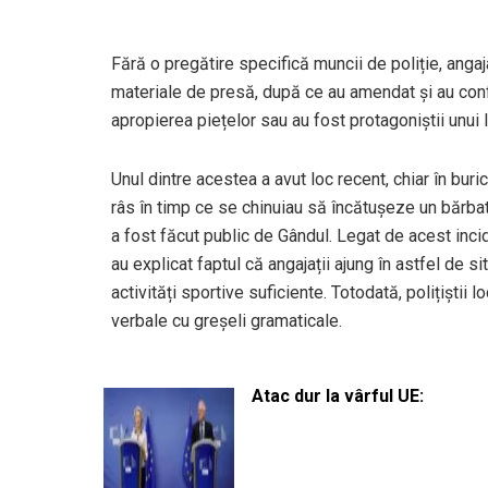
Fără o pregătire specifică muncii de poliție, angajaț
materiale de presă, după ce au amendat și au conf
apropierea piețelor sau au fost protagoniștii unui
Unul dintre acestea a avut loc recent, chiar în buric
râs în timp ce se chinuiau să încătușeze un bărbat
a fost făcut public de Gândul. Legat de acest inci
au explicat faptul că angajații ajung în astfel de si
activități sportive suficiente. Totodată, polițiștii 
verbale cu greșeli gramaticale.
Atac dur la vârful UE: