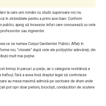
larii la care unii români cu studii superioare nici nu
ă în străinătate pentru a primi acei bani. Conform
dieni publici, ajung să încaseze lefuri care concurează cu cele
profesorilor sau inginerilor.
 ceea ce se numea Corpul Gardienilor Publici. Aflați în
niforme noi, ”clonate” după cele ale polițiștilor adevărați, din
ibuții mult mai puține.
fost trimiși în parcuri și piețe, iar o categorie restrânsă a
rija traficul, fără a avea însă dreptul legal să controleze
ni care au masa maximă admisă pe sectoare de drum unde
ocali pot opri doar pietoni, bicicliști, conducători de scutere