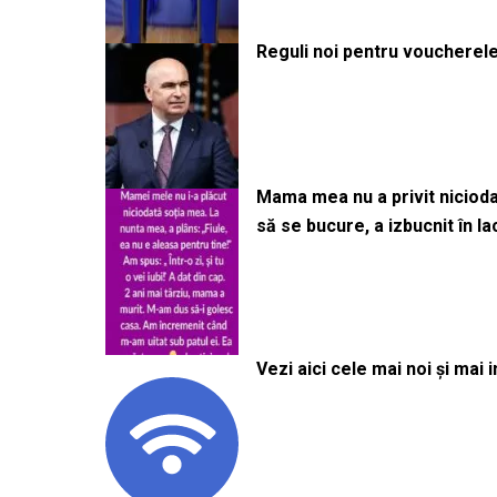
Reguli noi pentru voucherele
Mama mea nu a privit niciodată
să se bucure, a izbucnit în l
Vezi aici cele mai noi și mai i