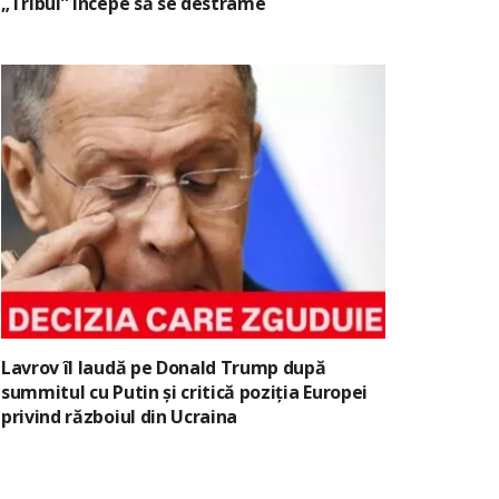
„Tribul” începe să se destrame
Lavrov îl laudă pe Donald Trump după
summitul cu Putin și critică poziția Europei
privind războiul din Ucraina