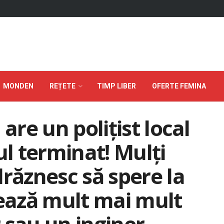
MONDEN
REȚETE
TIMP LIBER
OFERTE FEMINA
are un polițist local
ul terminat! Mulți
drăznesc să spere la
sează mult mai mult
 sau un inginer