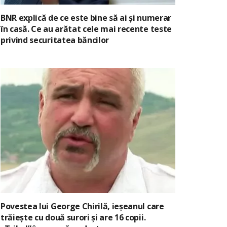
BNR explică de ce este bine să ai și numerar
în casă. Ce au arătat cele mai recente teste
privind securitatea băncilor
Povestea lui George Chirilă, ieșeanul care
trăiește cu două surori și are 16 copii.