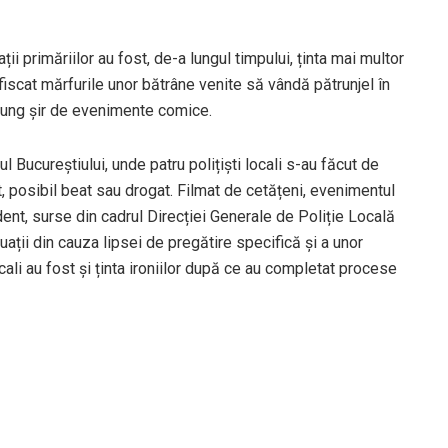
ii primăriilor au fost, de-a lungul timpului, ținta mai multor
iscat mărfurile unor bătrâne venite să vândă pătrunjel în
 lung șir de evenimente comice.
ul Bucureștiului, unde patru polițiști locali s-au făcut de
, posibil beat sau drogat. Filmat de cetățeni, evenimentul
dent, surse din cadrul Direcției Generale de Poliție Locală
tuații din cauza lipsei de pregătire specifică și a unor
locali au fost și ținta ironiilor după ce au completat procese