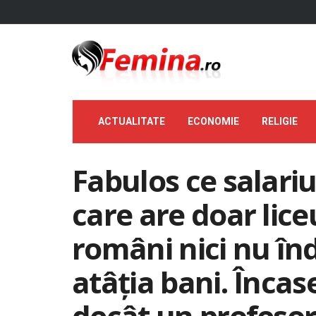
ACTUALITATE
ECONOMIE
RELIGIE
Fabulos ce salariu 
care are doar lice
români nici nu în
atâția bani. Înca
decât un profesor