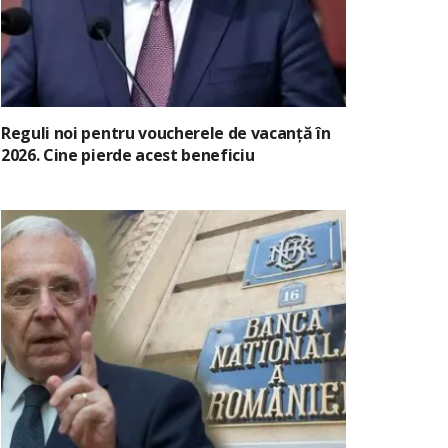
Reguli noi pentru voucherele de vacanță în
2026. Cine pierde acest beneficiu