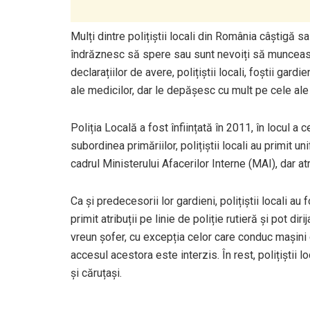
Mulți dintre polițiștii locali din România câștigă sa
îndrăznesc să spere sau sunt nevoiți să munceasc
declarațiilor de avere, polițiștii locali, foștii gar
ale medicilor, dar le depășesc cu mult pe cele ale 
Poliția Locală a fost înființată în 2011, în locul a
subordinea primăriilor, polițiștii locali au primit u
cadrul Ministerului Afacerilor Interne (MAI), dar atr
Ca și predecesorii lor gardieni, polițiștii locali au 
primit atribuții pe linie de poliție rutieră și pot di
vreun șofer, cu excepția celor care conduc mași
accesul acestora este interzis. În rest, polițiștii l
și căruțași.