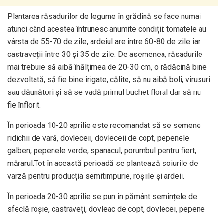
Plantarea răsadurilor de legume în grădină se face numai
atunci când acestea întrunesc anumite condiții: tomatele au
vârsta de 55-70 de zile, ardeiul are între 60-80 de zile iar
castraveții între 30 și 35 de zile. De asemenea, răsadurile
mai trebuie să aibă înălțimea de 20-30 cm, o rădăcină bine
dezvoltată, să fie bine irigate, călite, să nu aibă boli, virusuri
sau dăunători și să se vadă primul buchet floral dar să nu
fie înflorit.
În perioada 10-20 aprilie este recomandat să se semene
ridichii de vară, dovleceii, dovleceii de copt, pepenele
galben, pepenele verde, spanacul, porumbul pentru fiert,
mărarul.Tot în această perioadă se plantează soiurile de
varză pentru producția semitimpurie, roșiile și ardeii.
În perioada 20-30 aprilie se pun în pământ semințele de
sfeclă roșie, castraveți, dovleac de copt, dovlecei, pepene