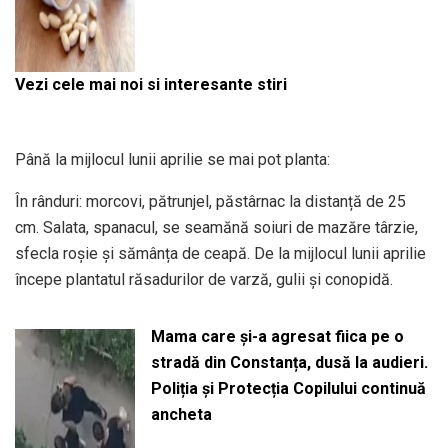
Vezi cele mai noi si interesante stiri
Până la mijlocul lunii aprilie se mai pot planta:
În rânduri: morcovi, pătrunjel, păstârnac la distanță de 25
cm. Salata, spanacul, se seamănă soiuri de mazăre târzie,
sfecla roșie și sămânța de ceapă. De la mijlocul lunii aprilie
începe plantatul răsadurilor de varză, gulii și conopidă.
Mama care și-a agresat fiica pe o
stradă din Constanța, dusă la audieri.
Poliția și Protecția Copilului continuă
ancheta