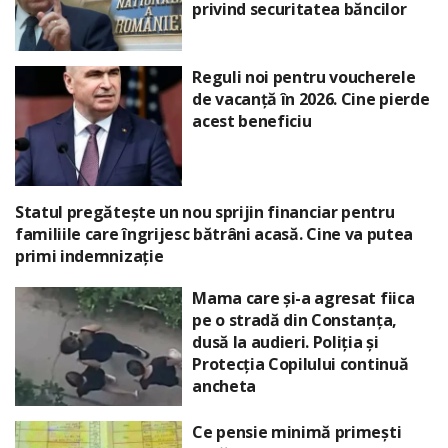
privind securitatea băncilor
Reguli noi pentru voucherele
de vacanță în 2026. Cine pierde
acest beneficiu
Statul pregătește un nou sprijin financiar pentru
familiile care îngrijesc bătrâni acasă. Cine va putea
primi indemnizație
Mama care și-a agresat fiica
pe o stradă din Constanța,
dusă la audieri. Poliția și
Protecția Copilului continuă
ancheta
Ce pensie minimă primești