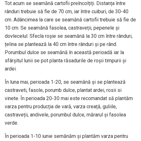
Tot acum se seamănă cartofii preîncolțiți. Distanța între
rânduri trebuie să fie de 70 cm, iar între cuiburi, de 30-40
cm. Adâncimea la care se seamănă cartofii trebuie să fie de
10 cm. Se seamănă fasolea, castraveții, pepenele și
dovlecelul. Sfecla roșie se seamănă la 30 cm între rânduri,
țelina se plantează la 40 cm între rânduri și pe rând.
Porumbul dulce se seamănă în această perioadă iar la
sfârșitul lunii se pot planta răsadurile de roșii timpurii și
ardei.
În luna mai, perioada 1-20, se seamănă și se plantează
castraveti, fasole, porumb dulce, plantat ardei, rosii si
vinete. În perioada 20-30 mai este recomandat să plantăm
varza pentru producția de vară, varza creață, guliile,
castraveții, andivele, porumbul dulce, mărarul și fasolea
verde.
În perioada 1-10 iunie semănăm și plantăm varza pentru