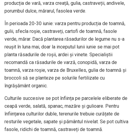
producția de vară, varza creață, gulia, castraveții, andivele,
porumbul dulce, mărarul, fasolea verde.
În perioada 20-30 iunie: varza pentru producția de toamnă,
gulii, sfecla roșie, castraveți, cartofi de toamnă, fasole
verde, mărar. Dacă plantarea răsadurilor de legume nu s-a
reușit în luna mai, doar la inceputul lunii iunie se mai pot
planta răsadurile de roșii, ardei și vinete. Specialiștii
recomandă ca răsadurile de varză, conopidă, varza de
toamnă, varza roșie, varza de Bruxelles, gulia de toamnă și
broccoli să se planteze pe solurile fertilizate cu
îngrășământ organic.
Culturile succesive se pot înființa pe parcelele eliberate de
ceapă verde, salată, spanac, mazăre și gulioare. Pentru
înființarea culturilor duble, terenurile trebuie curățate de
resturile vegetale, sapate și pământul nivelat. Se pot cultiva
fasole, ridichi de toamnă, castraveți de toamnă.