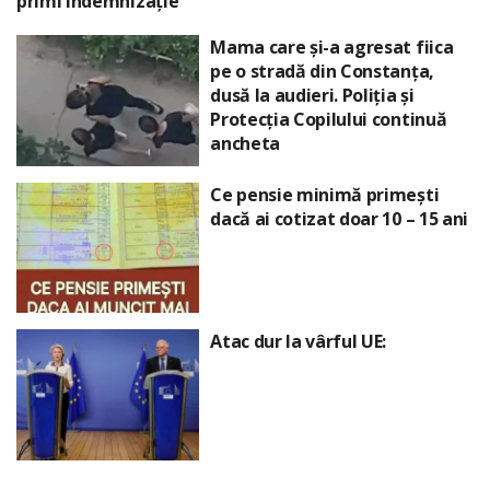
primi indemnizație
Mama care și-a agresat fiica
pe o stradă din Constanța,
dusă la audieri. Poliția și
Protecția Copilului continuă
ancheta
Ce pensie minimă primești
dacă ai cotizat doar 10 – 15 ani
Atac dur la vârful UE: