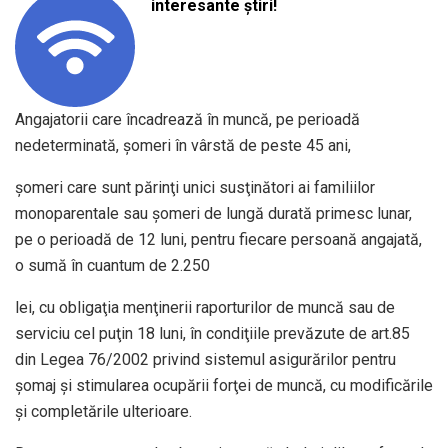
interesante știri!
Angajatorii care încadrează în muncă, pe perioadă
nedeterminată, şomeri în vârstă de peste 45 ani,
şomeri care sunt părinţi unici susţinători ai familiilor
monoparentale sau şomeri de lungă durată primesc lunar,
pe o perioadă de 12 luni, pentru fiecare persoană angajată,
o sumă în cuantum de 2.250
lei, cu obligaţia menţinerii raporturilor de muncă sau de
serviciu cel puţin 18 luni, în condiţiile prevăzute de art.85
din Legea 76/2002 privind sistemul asigurărilor pentru
şomaj şi stimularea ocupării forţei de muncă, cu modificările
şi completările ulterioare.