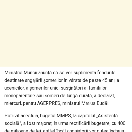
Ministrul Muncii anunţă că se vor suplimenta fondurile
destinate angajării şomerilor în vârsta de peste 45 ani, a
ucenicilor, a şomerilor unici susţinători ai familiilor
monoparentale sau şomeri de lungă durată, a declarat,
miercuri, pentru AGERPRES, ministrul Marius Budăi.
Potrivit acestuia, bugetul MMPS, la capitolul „Asistenţă
socială”, a fost majorat, în urma rectificării bugetare, cu 400
de milioane de lei, astfel încât angajatorii vor putea încheia