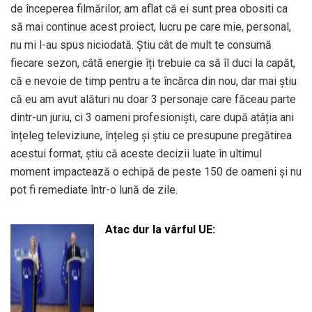
de începerea filmărilor, am aflat că ei sunt prea obositi ca
să mai continue acest proiect, lucru pe care mie, personal,
nu mi l-au spus niciodată. Știu cât de mult te consumă
fiecare sezon, câtă energie îți trebuie ca să îl duci la capăt,
că e nevoie de timp pentru a te încărca din nou, dar mai știu
că eu am avut alături nu doar 3 personaje care făceau parte
dintr-un juriu, ci 3 oameni profesioniști, care după atâția ani
înțeleg televiziune, înțeleg și știu ce presupune pregătirea
acestui format, știu că aceste decizii luate în ultimul
moment impactează o echipă de peste 150 de oameni și nu
pot fi remediate într-o lună de zile.
Atac dur la vârful UE: