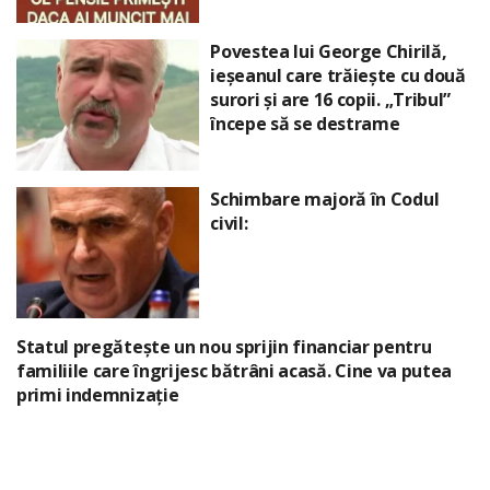
Povestea lui George Chirilă,
ieșeanul care trăiește cu două
surori și are 16 copii. „Tribul”
începe să se destrame
Schimbare majoră în Codul
civil:
Statul pregătește un nou sprijin financiar pentru
familiile care îngrijesc bătrâni acasă. Cine va putea
primi indemnizație