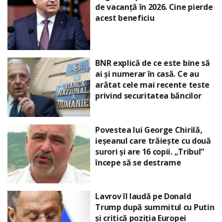
de vacanță în 2026. Cine pierde
acest beneficiu
BNR explică de ce este bine să
ai și numerar în casă. Ce au
arătat cele mai recente teste
privind securitatea băncilor
Povestea lui George Chirilă,
ieșeanul care trăiește cu două
surori și are 16 copii. „Tribul”
începe să se destrame
Lavrov îl laudă pe Donald
Trump după summitul cu Putin
și critică poziția Europei