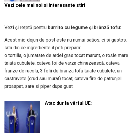
Vezi cele mai noi si interesante stiri
Vezi și rețetă pentru
burrito cu legume și brânză tofu:
Acest mic-dejun de post este nu numai satios, ci si gustos.
Iata din ce ingrediente il poti prepara:
o tortilla, o jumatate de ardei gras tocat marunt, o rosie mare
taiata cubulete, cateva foi de varza chinezească, cateva
frunze de rucola, 3 felii de branza tofu taiate cubulete, un
castravete (crud sau murat) tocat; cateva fire de patrunjel
proaspat, sare si piper dupa gust.
Atac dur la vârful UE: