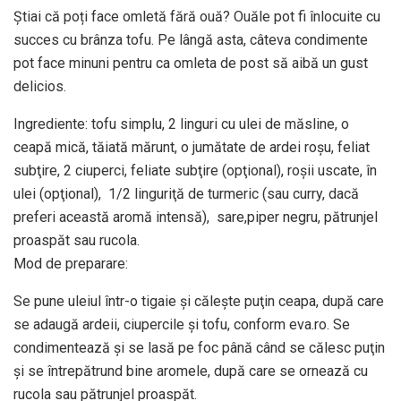
Știai că poți face omletă fără ouă? Ouăle pot fi înlocuite cu
succes cu brânza tofu. Pe lângă asta, câteva condimente
pot face minuni pentru ca omleta de post să aibă un gust
delicios.
Ingrediente: tofu simplu, 2 linguri cu ulei de măsline, o
ceapă mică, tăiată mărunt, o jumătate de ardei roşu, feliat
subţire, 2 ciuperci, feliate subţire (opţional), roşii uscate, în
ulei (opţional), 1/2 linguriţă de turmeric (sau curry, dacă
preferi această aromă intensă), sare,piper negru, pătrunjel
proaspăt sau rucola.
Mod de preparare:
Se pune uleiul într-o tigaie şi căleşte puţin ceapa, după care
se adaugă ardeii, ciupercile şi tofu, conform eva.ro. Se
condimentează şi se lasă pe foc până când se călesc puţin
şi se întrepătrund bine aromele, după care se ornează cu
rucola sau pătrunjel proaspăt.