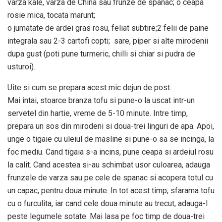
varza kale, varza de China sau frunze de spanac; o ceapa
rosie mica, tocata marunt;
o jumatate de ardei gras rosu, feliat subtire;2 felii de paine
integrala sau 2-3 cartofi copti; sare, piper si alte mirodenii
dupa gust (poti pune turmeric, chilli si chiar si pudra de
usturoi).
Uite si cum se prepara acest mic dejun de post:
Mai intai, stoarce branza tofu si pune-o la uscat intr-un
servetel din hartie, vreme de 5-10 minute. Intre timp,
prepara un sos din mirodeni si doua-trei linguri de apa. Apoi,
unge o tigaie cu uleiul de masline si pune-o sa se incinga, la
foc mediu. Cand tigaia s-a incins, pune ceapa si ardeiul rosu
la calit. Cand acestea si-au schimbat usor culoarea, adauga
frunzele de varza sau pe cele de spanac si acopera totul cu
un capac, pentru doua minute. In tot acest timp, sfarama tofu
cu o furculita, iar cand cele doua minute au trecut, adauga-l
peste legumele sotate. Mai lasa pe foc timp de doua-trei