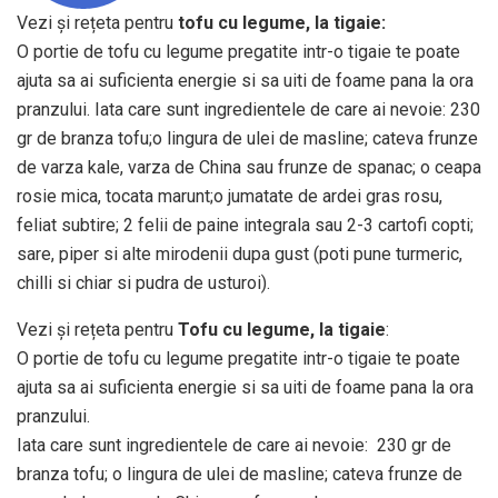
Vezi și rețeta pentru
tofu cu legume, la tigaie:
O portie de tofu cu legume pregatite intr-o tigaie te poate
ajuta sa ai suficienta energie si sa uiti de foame pana la ora
pranzului. Iata care sunt ingredientele de care ai nevoie: 230
gr de branza tofu;o lingura de ulei de masline; cateva frunze
de varza kale, varza de China sau frunze de spanac; o ceapa
rosie mica, tocata marunt;o jumatate de ardei gras rosu,
feliat subtire; 2 felii de paine integrala sau 2-3 cartofi copti;
sare, piper si alte mirodenii dupa gust (poti pune turmeric,
chilli si chiar si pudra de usturoi).
Vezi și rețeta pentru
Tofu cu legume, la tigaie
:
O portie de tofu cu legume pregatite intr-o tigaie te poate
ajuta sa ai suficienta energie si sa uiti de foame pana la ora
pranzului.
Iata care sunt ingredientele de care ai nevoie: 230 gr de
branza tofu; o lingura de ulei de masline; cateva frunze de