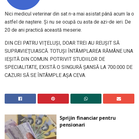
Nici medicul veterinar din sat n-a mai asistat până acum la o
astfel de naştere. Şi nu se ocupă cu asta de azi-de ieri. De
20 de ani practică această meserie.
DIN CEI PATRU VIŢELUŞI, DOAR TREI AU REUŞIT SĂ
SUPRAVIEŢUIASCĂ. TOTUŞI ÎNTÂMPLAREA RĂMÂNE UNA
IEŞITĂ DIN COMUN. POTRIVIT STUDIILOR DE
SPECIALITATE, EXISTĂ O SINGURĂ ȘANSĂ LA 700.000 DE
CAZURI SĂ SE ÎNTÂMPLE AȘA CEVA.
Sprijin financiar pentru
pensionari