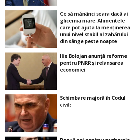
Ce să mănânci seara dacă ai
glicemia mare. Alimentele
care pot ajuta la menținerea
unui nivel stabil al zahărului
din sânge peste noapte
Ilie Bolojan anunță reforme
pentru PNRR și relansarea
economiei
Schimbare majoră în Codul
civil:
Reguli noi pentru voucherele