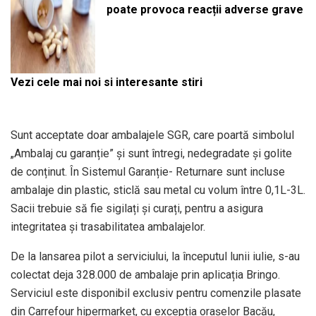
poate provoca reacții adverse grave
Vezi cele mai noi si interesante stiri
Sunt acceptate doar ambalajele SGR, care poartă simbolul
„Ambalaj cu garanție” și sunt întregi, nedegradate și golite
de conținut. În Sistemul Garanție- Returnare sunt incluse
ambalaje din plastic, sticlă sau metal cu volum între 0,1L-3L.
Sacii trebuie să fie sigilați și curați, pentru a asigura
integritatea și trasabilitatea ambalajelor.
De la lansarea pilot a serviciului, la începutul lunii iulie, s-au
colectat deja 328.000 de ambalaje prin aplicația Bringo.
Serviciul este disponibil exclusiv pentru comenzile plasate
din Carrefour hipermarket, cu excepția orașelor Bacău,