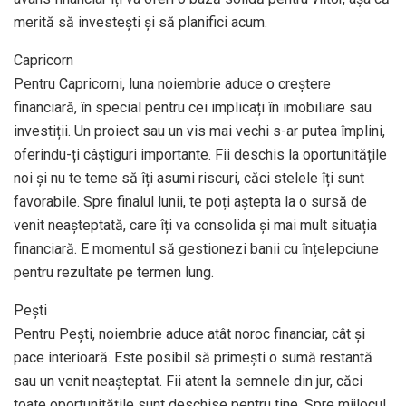
merită să investești și să planifici acum.
Capricorn
Pentru Capricorni, luna noiembrie aduce o creștere
financiară, în special pentru cei implicați în imobiliare sau
investiții. Un proiect sau un vis mai vechi s-ar putea împlini,
oferindu-ți câștiguri importante. Fii deschis la oportunitățile
noi și nu te teme să îți asumi riscuri, căci stelele îți sunt
favorabile. Spre finalul lunii, te poți aștepta la o sursă de
venit neașteptată, care îți va consolida și mai mult situația
financiară. E momentul să gestionezi banii cu înțelepciune
pentru rezultate pe termen lung.
Pești
Pentru Pești, noiembrie aduce atât noroc financiar, cât și
pace interioară. Este posibil să primești o sumă restantă
sau un venit neașteptat. Fii atent la semnele din jur, căci
toate oportunitățile sunt deschise pentru tine. Spre mijlocul