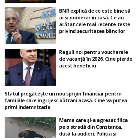
BNR explică de ce este bine să
ai și numerar în casă. Ce au
arătat cele mai recente teste
privind securitatea băncilor
Reguli noi pentru voucherele
de vacanță în 2026. Cine pierde
acest beneficiu
Statul pregătește un nou sprijin financiar pentru
familiile care îngrijesc bătrâni acasă. Cine va putea
primi indemnizație
Mama care și-a agresat fiica
pe o stradă din Constanța,
dusă la audieri. Poliția și