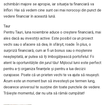
schimbări majore se apropie, iar situația ta financiară va
înflori. Hai să vedem cine sunt cei mai norocoși din punct de
vedere financiar în această lună.
Taur
Pentru Tauri, luna noiembrie aduce o creștere financiară, mai
ales dacă au investiții active. Este posibil ca un proiect
vechi sau o afacere să dea, în sfârșit, roade. În plus, o
surpriză financiară, cum ar fi un bonus sau o moștenire
neașteptată, ar putea să îți îmbogățească portofelul. Fii
atent la oportunitățile din jurul tău! Mijlocul lunii este perfect
pentru a-ți organiza finanțele și pentru a lua decizii
curajoase. Poate că un prieten vechi te va ajuta să reușești.
Acum este un moment bun să investești pe termen lung,
deoarece universul te susține din toate punctele de vedere.
Trăiește momentul, dar nu uita să rămâi cumpătat!