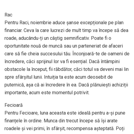
Rac
Pentru Raci, noiembrie aduce șanse excepționale pe plan
financiar. Ceva la care lucrezi de mult timp va începe să dea
roade, aducându-ți un câștig semnificativ. Poate fi o
oportunitate nouă de muncă sau un parteneriat de afaceri
care să fie cheia succesului tău. Înconjoară-te de oameni de
încredere, căci sprijinul lor va fi esențial. Dacă întâmpini
obstacole la început, fii răbdător, căci totul va deveni mai lin
spre sfârșitul lunii. Intuiția ta este acum deosebit de
puternică, așa că ai încredere în ea. Dacă plănuiești achiziții
importante, acum este momentul potrivit.
Fecioară
Pentru Fecioare, luna aceasta este ideală pentru a-și pune
finanțele în ordine. Munca din trecut începe să își arate
roadele și vei primi, în sfârșit, recompensa așteptată. Poți