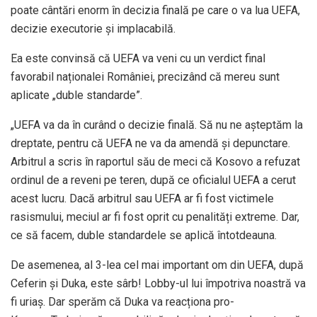
poate cântări enorm în decizia finală pe care o va lua UEFA,
decizie executorie şi implacabilă.
Ea este convinsă că UEFA va veni cu un verdict final
favorabil naționalei României, precizând că mereu sunt
aplicate „duble standarde”.
„UEFA va da în curând o decizie finală. Să nu ne așteptăm la
dreptate, pentru că UEFA ne va da amendă și depunctare.
Arbitrul a scris în raportul său de meci că Kosovo a refuzat
ordinul de a reveni pe teren, după ce oficialul UEFA a cerut
acest lucru. Dacă arbitrul sau UEFA ar fi fost victimele
rasismului, meciul ar fi fost oprit cu penalități extreme. Dar,
ce să facem, duble standardele se aplică întotdeauna.
De asemenea, al 3-lea cel mai important om din UEFA, după
Ceferin și Duka, este sârb! Lobby-ul lui împotriva noastră va
fi uriaș. Dar sperăm că Duka va reacționa pro-