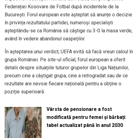
Federației Kosovare de Fotbal după incidentele de la
București. Forul european este așteptat să anunțe o decizie
în privința rezultatului partidei, numeroși specialiști
așteptându-se ca România să câștige cu 3-0 la masa verde,
având în vedere abandonul oaspeților.
În așteptarea unui verdict, UEFA evită să facă vreun calcul în
grupa României. Pe site-ul oficial, forul european a oferit
detalii despre situațiile tuturor grupelor din Liga Națiunilor,
precum cine a câștigat grupa, cine a retrogradat sau de ce
rezultate are nevoie fiecare națională pentru a obține o
poziție superioară.
Vârsta de pensionare a fost
modificată pentru femei și bărbați:
tabel actualizat până în anul 2030