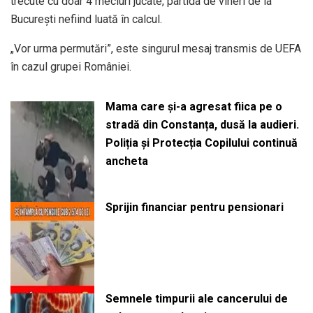
trecute cu doar 4 meciuri jucate, partida de vineri de la
București nefiind luată în calcul.
„Vor urma permutări”, este singurul mesaj transmis de UEFA
în cazul grupei României.
Mama care și-a agresat fiica pe o
stradă din Constanța, dusă la audieri.
Poliția și Protecția Copilului continuă
ancheta
Sprijin financiar pentru pensionari
Semnele timpurii ale cancerului de