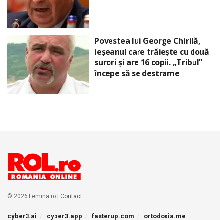
Povestea lui George Chirilă,
ieșeanul care trăiește cu două
surori și are 16 copii. „Tribul”
începe să se destrame
© 2026 Femina.ro |
Contact
cyber3.ai
cyber3.app
fasterup.com
ortodoxia.me