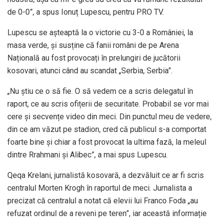
de 0-0”, a spus Ionuț Lupescu, pentru PRO TV.
Lupescu se așteaptă la o victorie cu 3-0 a României, la
masa verde, și susține că fanii români de pe Arena
Națională au fost provocați în prelungiri de jucătorii
kosovari, atunci când au scandat „Serbia, Serbia”.
„Nu știu ce o să fie. O să vedem ce a scris delegatul în
raport, ce au scris ofițerii de securitate. Probabil se vor mai
cere și secvențe video din meci. Din punctul meu de vedere,
din ce am văzut pe stadion, cred că publicul s-a comportat
foarte bine și chiar a fost provocat la ultima fază, la meleul
dintre Rrahmani și Alibec”, a mai spus Lupescu.
Qeqa Krelani, jurnalistă kosovară, a dezvăluit ce ar fi scris
centralul Morten Krogh în raportul de meci. Jurnalista a
precizat că centralul a notat că elevii lui Franco Foda „au
refuzat ordinul de a reveni pe teren”, iar această informație