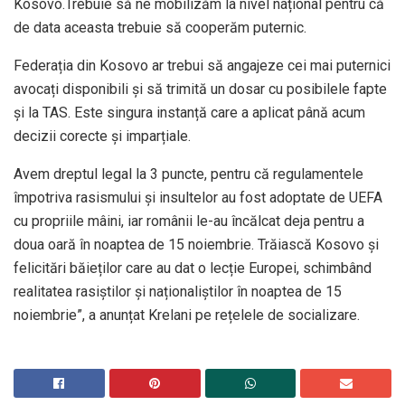
Kosovo.Trebuie să ne mobilizăm la nivel național pentru că
de data aceasta trebuie să cooperăm puternic.
Federația din Kosovo ar trebui să angajeze cei mai puternici
avocați disponibili și să trimită un dosar cu posibilele fapte
și la TAS. Este singura instanță care a aplicat până acum
decizii corecte și imparțiale.
Avem dreptul legal la 3 puncte, pentru că regulamentele
împotriva rasismului și insultelor au fost adoptate de UEFA
cu propriile mâini, iar românii le-au încălcat deja pentru a
doua oară în noaptea de 15 noiembrie. Trăiască Kosovo și
felicitări băieților care au dat o lecție Europei, schimbând
realitatea rasiștilor și naționaliștilor în noaptea de 15
noiembrie”, a anunțat Krelani pe rețelele de socializare.