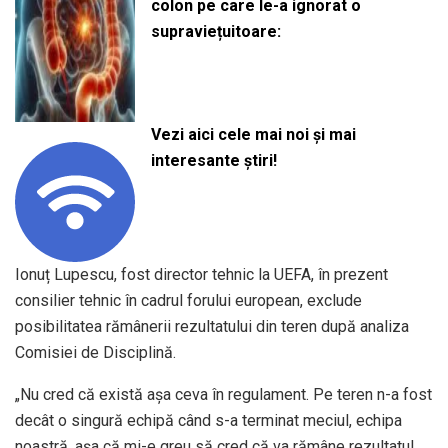
colon pe care le-a ignorat o
supraviețuitoare:
Vezi aici cele mai noi și mai
interesante știri!
Ionuț Lupescu, fost director tehnic la UEFA, în prezent
consilier tehnic în cadrul forului european, exclude
posibilitatea rămânerii rezultatului din teren după analiza
Comisiei de Disciplină.
„Nu cred că există așa ceva în regulament. Pe teren n-a fost
decât o singură echipă când s-a terminat meciul, echipa
noastră, așa că mi-e greu să cred că va rămâne rezultatul