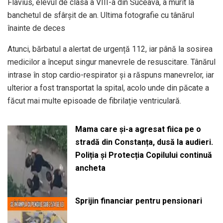
Flavius, elevul de clasa a VIII-a din Suceava, a murit la
banchetul de sfârșit de an. Ultima fotografie cu tânărul
înainte de deces
Atunci, bărbatul a alertat de urgență 112, iar până la sosirea
medicilor a început singur manevrele de resuscitare. Tânărul
intrase în stop cardio-respirator și a răspuns manevrelor, iar
ulterior a fost transportat la spital, acolo unde din păcate a
făcut mai multe episoade de fibrilație ventriculară.
Mama care și-a agresat fiica pe o
stradă din Constanța, dusă la audieri.
Poliția și Protecția Copilului continuă
ancheta
Sprijin financiar pentru pensionari