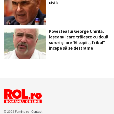
civil:
Povestea lui George Chirilă,
ieșeanul care trăiește cu două
surori și are 16 copii. „Tribul”
începe să se destrame
© 2026 Femina.ro |
Contact