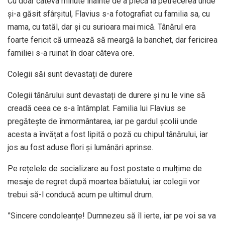
Cu doar câteva minute înainte de a pleca la petrecerea unde
și-a găsit sfârșitul, Flavius s-a fotografiat cu familia sa, cu
mama, cu tatăl, dar și cu surioara mai mică. Tânărul era
foarte fericit că urmează să meargă la banchet, dar fericirea
familiei s-a ruinat în doar câteva ore.
Colegii săi sunt devastați de durere
Colegii tânărului sunt devastați de durere și nu le vine să
creadă ceea ce s-a întâmplat. Familia lui Flavius se
pregătește de înmormântarea, iar pe gardul școlii unde
acesta a învățat a fost lipită o poză cu chipul tânărului, iar
jos au fost aduse flori și lumânări aprinse.
Pe rețelele de socializare au fost postate o mulțime de
mesaje de regret după moartea băiatului, iar colegii vor
trebui să-l conducă acum pe ultimul drum.
”Sincere condoleanțe! Dumnezeu să îl ierte, iar pe voi sa va