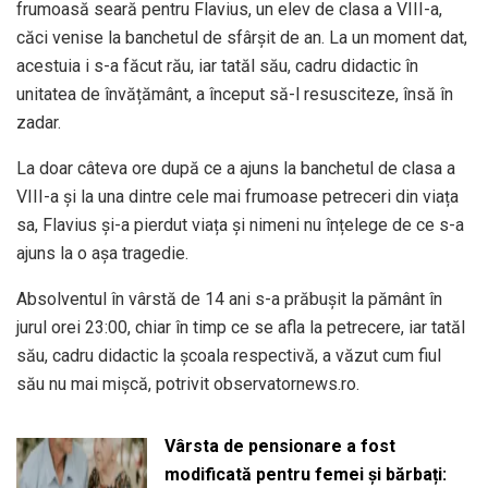
frumoasă seară pentru Flavius, un elev de clasa a VIII-a,
căci venise la banchetul de sfârșit de an. La un moment dat,
acestuia i s-a făcut rău, iar tatăl său, cadru didactic în
unitatea de învățământ, a început să-l resusciteze, însă în
zadar.
La doar câteva ore după ce a ajuns la banchetul de clasa a
VIII-a și la una dintre cele mai frumoase petreceri din viața
sa, Flavius și-a pierdut viața și nimeni nu înțelege de ce s-a
ajuns la o așa tragedie.
Absolventul în vârstă de 14 ani s-a prăbușit la pământ în
jurul orei 23:00, chiar în timp ce se afla la petrecere, iar tatăl
său, cadru didactic la școala respectivă, a văzut cum fiul
său nu mai mișcă, potrivit observatornews.ro.
Vârsta de pensionare a fost
modificată pentru femei și bărbați: