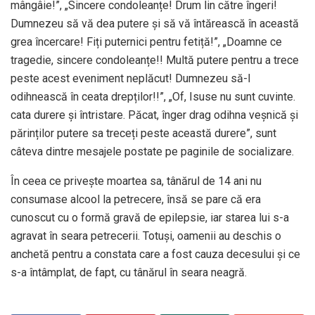
mângâie!”, „Sincere condoleanțe! Drum lin către îngeri!
Dumnezeu să vă dea putere și să vă întărească în această
grea încercare! Fiți puternici pentru fetiță!”, „Doamne ce
tragedie, sincere condoleanțe!! Multă putere pentru a trece
peste acest eveniment neplăcut! Dumnezeu să-l
odihnească în ceata drepților!!”, „Of, Isuse nu sunt cuvinte.
cata durere și întristare. Păcat, înger drag odihna veșnică și
părinților putere sa treceți peste această durere”, sunt
câteva dintre mesajele postate pe paginile de socializare.
În ceea ce privește moartea sa, tânărul de 14 ani nu
consumase alcool la petrecere, însă se pare că era
cunoscut cu o formă gravă de epilepsie, iar starea lui s-a
agravat în seara petrecerii. Totuși, oamenii au deschis o
anchetă pentru a constata care a fost cauza decesului și ce
s-a întâmplat, de fapt, cu tânărul în seara neagră.