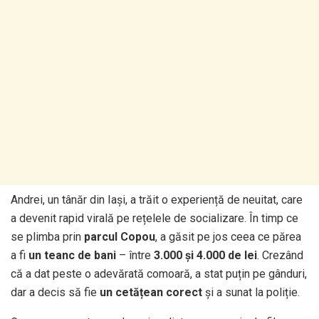
Andrei, un tânăr din Iași, a trăit o experiență de neuitat, care
a devenit rapid virală pe rețelele de socializare. În timp ce
se plimba prin
parcul Copou
, a găsit pe jos ceea ce părea
a fi
un teanc de bani
– între
3.000 și 4.000 de lei
. Crezând
că a dat peste o adevărată comoară, a stat puțin pe gânduri,
dar a decis să fie
un cetățean corect
și a sunat la poliție.