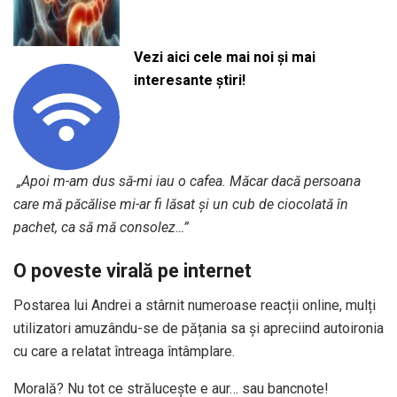
Vezi aici cele mai noi și mai
interesante știri!
️
„Apoi m-am dus să-mi iau o cafea. Măcar dacă persoana
care mă păcălise mi-ar fi lăsat și un cub de ciocolată în
pachet, ca să mă consolez…”
O poveste virală pe internet
Postarea lui Andrei a stârnit numeroase reacții online, mulți
utilizatori amuzându-se de pățania sa și apreciind autoironia
cu care a relatat întreaga întâmplare.
Morală? Nu tot ce strălucește e aur… sau bancnote!