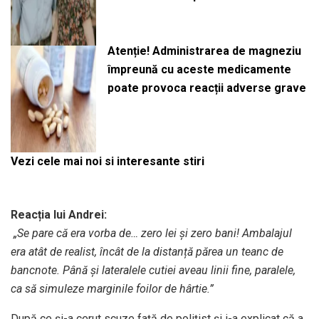
Atenție! Administrarea de magneziu
împreună cu aceste medicamente
poate provoca reacții adverse grave
Vezi cele mai noi si interesante stiri
Reacția lui Andrei:
️
„Se pare că era vorba de… zero lei și zero bani! Ambalajul
era atât de realist, încât de la distanță părea un teanc de
bancnote. Până și lateralele cutiei aveau linii fine, paralele,
ca să simuleze marginile foilor de hârtie.”
După ce și-a cerut scuze față de polițist și i-a explicat că a