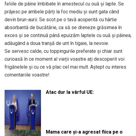
feliile de pâine îmbibate în amestecul cu ouă și lapte. Se
prăjesc pe ambele părți la foc mediu și sunt gata când
devin brun-aurii. Se scot pe o tavă acoperită cu hârtie
absorbantă de bucătărie, ca să se dreneze grăsimea în
exces și se continuă până epuizăm laptele cu ouă și pâinea,
adăugând a doua tranșă de unt în tigaie, la nevoie.
Se servesc calde, cu toppingurile preferate și chiar sunt
curioasă în ce moment al vieții voastre ați descoperit voi
frigănelele și cu ce vă plac cel mai mult. Aștept cu interes
comentariile voastre!
Atac dur la vârful UE:
Mama care și-a agresat fiica pe o