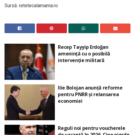
Sursă: retetecalamama.ro
Recep Tayyip Erdoğan
amenință cu o posibilă
intervenție militară
Ilie Bolojan anunță reforme
pentru PNRR și relansarea
economiei
Reguli noi pentru voucherele
de vacanță în 2026. Cine pierde