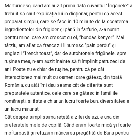
Mărturisesc, când am auzit prima dată cuvântul ”frigănele” a
trebuit să caut explicația lui în dicționar, pentru că acest
preparat simplu, care se face în 10 minute de la scoaterea
ingredientelor din frigider și până în farfurie, s-a numit
pentru mine, care am crescut cu el, ”bundas kenyer”. Mai
târziu, am aflat că francezii îl numesc ”pain perdu” și
englezii ”french toast”, dar de autohtonele frigănele, spre
rușinea mea, n-am auzit înainte să fi împlinit patruzeci de
ani. Poate nu e chiar de rușine, pentru că pe cât
interacționez mai mult cu oameni care gătesc, din toată
România, cu atât îmi dau seama cât de diferite sunt
preparatele autentice, cele care se gătesc în familiile
românești, și ăsta e chiar un lucru foarte bun, diversitatea e
un lucru minunat.
Cât despre simplissima rețetă a zilei de azi, e una din
preferatele mele de copilă. Când eram foarte mică și foarte
mofturoasă și refuzam mâncarea pregătită de Buna pentru