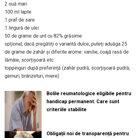
2 ouă mari
100 ml lapte
1 praf de sare
1 lingură de ulei
50 de grame de unt cu 82% grăsime
opțional, dacă pregătiți o variantă dulce, puteți aduăga 25
de grame de zahăr și diferite arome: vanilie, coajă rasă de
lămâie, scorțișoară etc
toppinguri după preferință (zahăr pudră, scorțișoară pudră,
gemuri, brânzeturi, miere)
Bolile reumatologice eligibile pentru
handicap permanent. Care sunt
criteriile stabilite
Obligații noi de transparență pentru