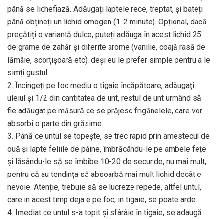
până se lichefiază. Adăugați laptele rece, treptat, și bateți
până obțineți un lichid omogen (1-2 minute). Opțional, dacă
pregătiți o variantă dulce, puteți adăuga în acest lichid 25
de grame de zahăr și diferite arome (vanilie, coajă rasă de
lămâie, scorțișoară etc), deși eu le prefer simple pentru a le
simți gustul.
2. Încingeți pe foc mediu o tigaie încăpătoare, adăugați
uleiul și 1/2 din cantitatea de unt, restul de unt urmând să
fie adăugat pe măsură ce se prăjesc frigănelele, care vor
absorbi o parte din grăsime.
3. Până ce untul se topește, se trec rapid prin amestecul de
ouă și lapte feliile de pâine, îmbrăcându-le pe ambele fețe
și lăsându-le să se îmbibe 10-20 de secunde, nu mai mult,
pentru că au tendința să absoarbă mai mult lichid decât e
nevoie. Atenție, trebuie să se lucreze repede, altfel untul,
care în acest timp deja e pe foc, în tigaie, se poate arde.
4. Imediat ce untul s-a topit și sfârâie în tigaie, se adaugă