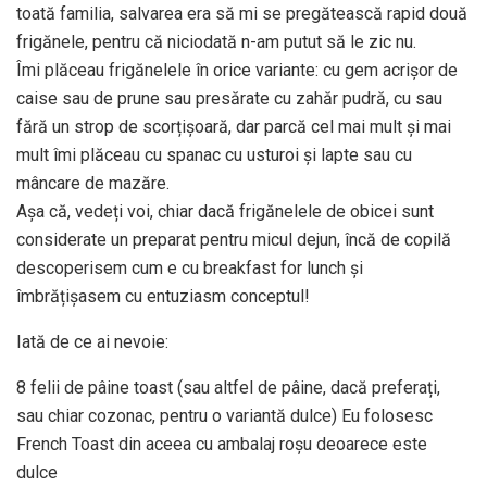
toată familia, salvarea era să mi se pregătească rapid două
frigănele, pentru că niciodată n-am putut să le zic nu.
Îmi plăceau frigănelele în orice variante: cu gem acrișor de
caise sau de prune sau presărate cu zahăr pudră, cu sau
fără un strop de scorțișoară, dar parcă cel mai mult și mai
mult îmi plăceau cu spanac cu usturoi și lapte sau cu
mâncare de mazăre.
Așa că, vedeți voi, chiar dacă frigănelele de obicei sunt
considerate un preparat pentru micul dejun, încă de copilă
descoperisem cum e cu breakfast for lunch și
îmbrățișasem cu entuziasm conceptul!
Iată de ce ai nevoie:
8 felii de pâine toast (sau altfel de pâine, dacă preferați,
sau chiar cozonac, pentru o variantă dulce) Eu folosesc
French Toast din aceea cu ambalaj roșu deoarece este
dulce