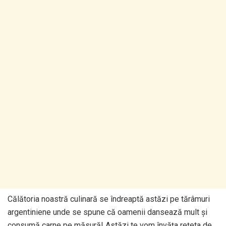
Călătoria noastră culinară se îndreaptă astăzi pe tărâmuri
argentiniene unde se spune că oamenii dansează mult și
consumă carne pe măsură! Astăzi te vom învăța rețeta de