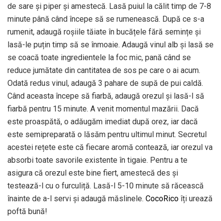
de sare și piper și amestecă. Lasă puiul la călit timp de 7-8
minute până când începe să se rumenească. După ce s-a
rumenit, adaugă roșiile tăiate în bucățele fără semințe și
lasă-le puțin timp să se înmoaie. Adaugă vinul alb și lasă se
se coacă toate ingredientele la foc mic, pană când se
reduce jumătate din cantitatea de sos pe care o ai acum.
Odată redus vinul, adaugă 3 pahare de supă de pui caldă.
Când aceasta începe să fiarbă, adaugă orezul și lasă-l să
fiarbă pentru 15 minute. A venit momentul mazării. Dacă
este proaspătă, o adăugăm imediat după orez, iar dacă
este semipreparată o lăsăm pentru ultimul minut. Secretul
acestei rețete este că fiecare aromă contează, iar orezul va
absorbi toate savorile existente în tigaie. Pentru a te
asigura că orezul este bine fiert, amestecă des și
testează-l cu o furculiță. Lasă-l 5-10 minute să răcească
înainte de a-l servi și adaugă măslinele.
CocoRico
îți urează
poftă bună!