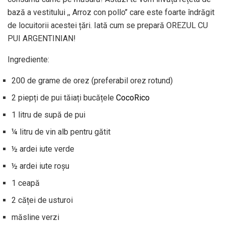
bază a vestitului ,, Arroz con pollo’’ care este foarte îndrăgit
de locuitorii acestei țări. Iată cum se prepară OREZUL CU
PUI ARGENTINIAN!
Ingrediente:
200 de grame de orez (preferabil orez rotund)
2 piepți de pui tăiați bucățele
CocoRico
1 litru de supă de pui
¼ litru de vin alb pentru gătit
½ ardei iute verde
½ ardei iute roșu
1 ceapă
2 căței de usturoi
măsline verzi