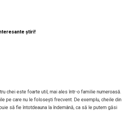
nteresante știri!
ru chei este foarte util, mai ales într-o familie numeroasă.
eile pe care nu le folosești frecvent. De exemplu, cheile din
rebuie să fie întotdeauna la îndemână, ca să le putem găsi