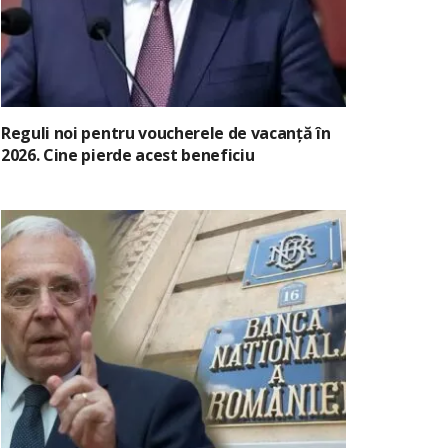
Reguli noi pentru voucherele de vacanță în
2026. Cine pierde acest beneficiu