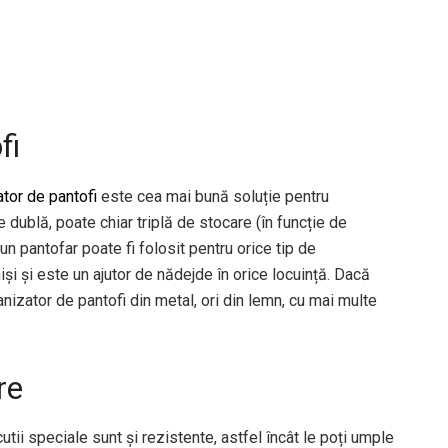
fi
tor de pantofi
este cea mai bună soluție pentru
te dublă, poate chiar triplă de stocare (în funcție de
n pantofar poate fi folosit pentru orice tip de
niși și este un ajutor de nădejde în orice locuință. Dacă
izator de pantofi din metal, ori din lemn, cu mai multe
re
utii speciale sunt și rezistente, astfel încât le poți umple