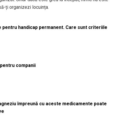
să-ți organizezi locuința.
le pentru handicap permanent. Care sunt criteriile
ă pentru companii
magneziu împreună cu aceste medicamente poate
ve