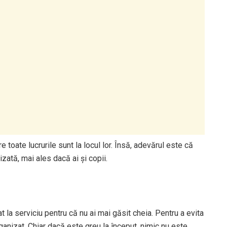
re toate lucrurile sunt la locul lor. Însă, adevărul este că
zată, mai ales dacă ai și copii.
iat la serviciu pentru că nu ai mai găsit cheia. Pentru a evita
ganizat. Chiar dacă este greu la început, nimic nu este