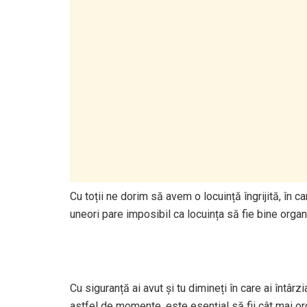
Cu toții ne dorim să avem o locuință îngrijită, în ca
uneori pare imposibil ca locuința să fie bine organi
Cu siguranță ai avut și tu dimineți în care ai întârz
astfel de momente, este esențial să fii cât mai or