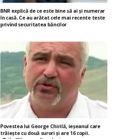
BNR explică de ce este bine să ai și numerar
în casă. Ce au arătat cele mai recente teste
privind securitatea băncilor
Povestea lui George Chirilă, ieșeanul care
trăiește cu două surori și are 16 copii.