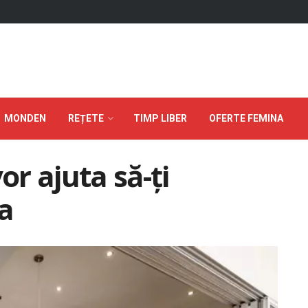
MONDEN
REȚETE
TIMP LIBER
OFERTE FEMINA
or ajuta să-ți
a