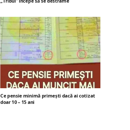
„Tribul” începe să se destrame
Ce pensie minimă primești dacă ai cotizat
doar 10 – 15 ani