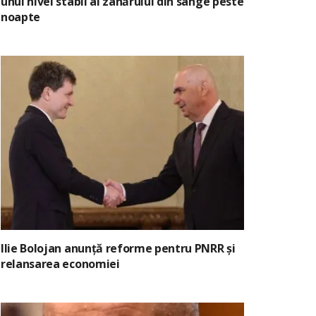
unui nivel stabil al zahărului din sânge peste
noapte
Ilie Bolojan anunță reforme pentru PNRR și
relansarea economiei