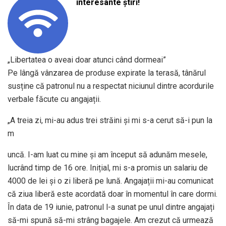
interesante știri!
„Libertatea o aveai doar atunci când dormeai”
Pe lângă vânzarea de produse expirate la terasă, tânărul
susține că patronul nu a respectat niciunul dintre acordurile
verbale făcute cu angajații.
„A treia zi, mi-au adus trei străini și mi s-a cerut să-i pun la
m
uncă. I-am luat cu mine și am început să adunăm mesele,
lucrând timp de 16 ore. Inițial, mi s-a promis un salariu de
4000 de lei și o zi liberă pe lună. Angajații mi-au comunicat
că ziua liberă este acordată doar în momentul în care dormi.
În data de 19 iunie, patronul l-a sunat pe unul dintre angajați
să-mi spună să-mi strâng bagajele. Am crezut că urmează