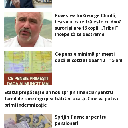
Povestea lui George Chirilă,
ieșeanul care trăiește cu două
surori și are 16 copii. „Tribul”
începe să se destrame
Ce pensie minimă primești
dacă ai cotizat doar 10 – 15 ani
Statul pregătește un nou sprijin financiar pentru
familiile care îngrijesc bătrâni acasă. Cine va putea
primi indemnizație
Sprijin financiar pentru
pensionari