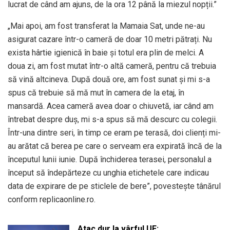
lucrat de când am ajuns, de la ora 12 până la miezul nopții.”
„Mai apoi, am fost transferat la Mamaia Sat, unde ne-au
asigurat cazare într-o cameră de doar 10 metri pătrați. Nu
exista hârtie igienică în baie și totul era plin de melci. A
doua zi, am fost mutat într-o altă cameră, pentru că trebuia
să vină altcineva. După două ore, am fost sunat și mi s-a
spus că trebuie să mă mut în camera de la etaj, în
mansardă. Acea cameră avea doar o chiuvetă, iar când am
întrebat despre duș, mi s-a spus să mă descurc cu colegii.
Într-una dintre seri, în timp ce eram pe terasă, doi clienți mi-
au arătat că berea pe care o serveam era expirată încă de la
începutul lunii iunie. După închiderea terasei, personalul a
început să îndepărteze cu unghia etichetele care indicau
data de expirare de pe sticlele de bere”, povestește tânărul
conform replicaonline.ro.
Atac dur la vârful UE: