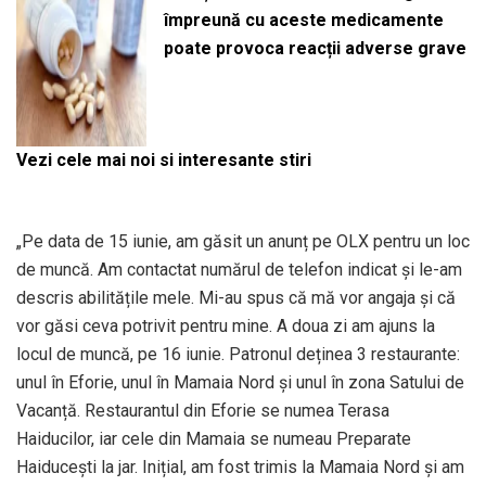
împreună cu aceste medicamente
poate provoca reacții adverse grave
Vezi cele mai noi si interesante stiri
„Pe data de 15 iunie, am găsit un anunț pe OLX pentru un loc
de muncă. Am contactat numărul de telefon indicat și le-am
descris abilitățile mele. Mi-au spus că mă vor angaja și că
vor găsi ceva potrivit pentru mine. A doua zi am ajuns la
locul de muncă, pe 16 iunie. Patronul deținea 3 restaurante:
unul în Eforie, unul în Mamaia Nord și unul în zona Satului de
Vacanță. Restaurantul din Eforie se numea Terasa
Haiducilor, iar cele din Mamaia se numeau Preparate
Haiducești la jar. Inițial, am fost trimis la Mamaia Nord și am