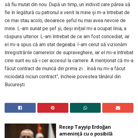
să fiu mutat din nou. După un timp, un individ care părea să
fie în legătură cu patronul a venit la mine și m-a întrebat de
ce mai stau acolo, deoarece șeful nu mai avea nevoie de
mine. L-am sunat pe șef și, deși inițial mi-a ocupat linia, a
răspuns ulterior. L-am întrebat de ce am fost concediat, iar
el mi-a spus că am stat degeaba. I-am cerut să vizionăm
înregistrările camerelor de supraveghere, iar el mi-a întrebat
cine sunt eu să-i cer accesul la camere. A menționat că mi-a
făcut contract de muncă din prima zi… însă nu mi-a făcut
niciodată niciun contract”, încheie povestea tânărul din
București.
Recep Tayyip Erdoğan
amenință cu o posibilă