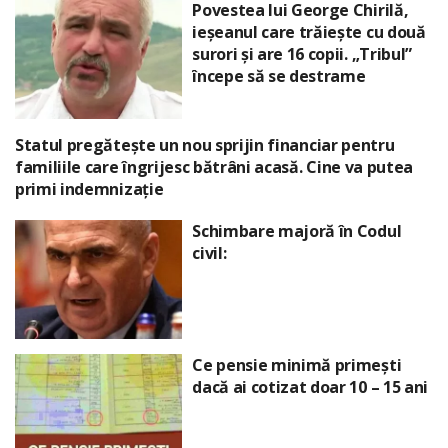
Povestea lui George Chirilă,
ieșeanul care trăiește cu două
surori și are 16 copii. „Tribul”
începe să se destrame
Statul pregătește un nou sprijin financiar pentru
familiile care îngrijesc bătrâni acasă. Cine va putea
primi indemnizație
Schimbare majoră în Codul
civil:
Ce pensie minimă primești
dacă ai cotizat doar 10 – 15 ani