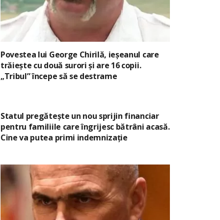
Povestea lui George Chirilă, ieșeanul care
trăiește cu două surori și are 16 copii.
„Tribul” începe să se destrame
Statul pregătește un nou sprijin financiar
pentru familiile care îngrijesc bătrâni acasă.
Cine va putea primi indemnizație