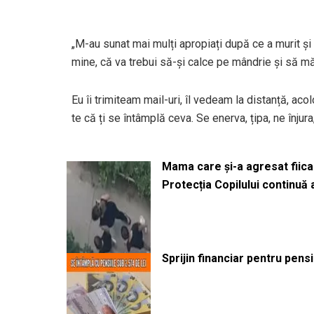
„M-au sunat mai mulți apropiați după ce a murit ș
mine, că va trebui să-și calce pe mândrie și să mă
Eu îi trimiteam mail-uri, îl vedeam la distanță, aco
te că ți se întâmplă ceva. Se enerva, țipa, ne înjur
Mama care și-a agresat fiica 
Protecția Copilului continuă
Sprijin financiar pentru pens