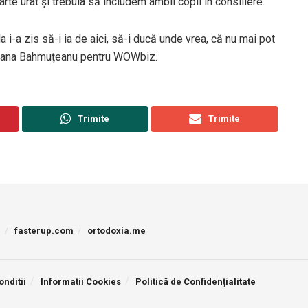
rte urât și trebuia să includem ambii copii în consiliere.
ala i-a zis să-i ia de aici, să-i ducă unde vrea, că nu mai pot
driana Bahmuțeanu pentru WOWbiz.
Trimite
Trimite
p
fasterup.com
ortodoxia.me
onditii
Informatii Cookies
Politică de Confidențialitate