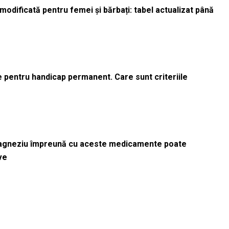
odificată pentru femei și bărbați: tabel actualizat până
le pentru handicap permanent. Care sunt criteriile
magneziu împreună cu aceste medicamente poate
ve