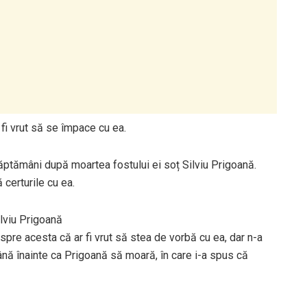
fi vrut să se împace cu ea.
săptămâni după moartea fostului ei soț Silviu Prigoană.
 certurile cu ea.
lviu Prigoană
spre acesta că ar fi vrut să stea de vorbă cu ea, dar n-a
ână înainte ca Prigoană să moară, în care i-a spus că