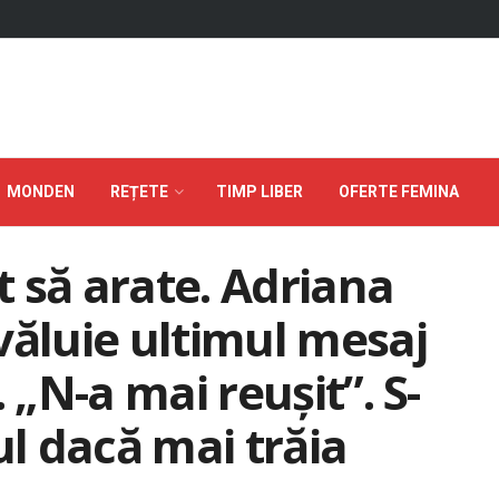
MONDEN
REȚETE
TIMP LIBER
OFERTE FEMINA
 să arate. Adriana
luie ultimul mesaj
 „N-a mai reușit”. S-
ul dacă mai trăia