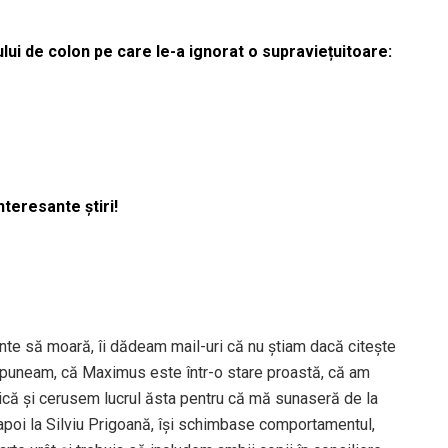
lui de colon pe care le-a ignorat o supraviețuitoare:
nteresante știri!
inte să moară, îi dădeam mail-uri că nu știam dacă citește
i spuneam, că Maximus este într-o stare proastă, că am
anică și cerusem lucrul ăsta pentru că mă sunaseră de la
poi la Silviu Prigoană, își schimbase comportamentul,