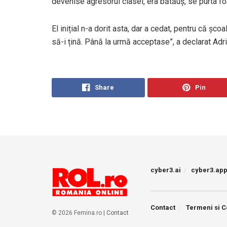
devenise agresorul clasei, era bătăuș, se purta foa
El inițial n-a dorit asta, dar a cedat, pentru că șco
să-i țină. Până la urmă acceptase”, a declarat A
Share
Pin
cyber3.ai
cyber3.ap
Contact
Termeni si C
© 2026 Femina.ro |
Contact