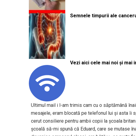
Semnele timpurii ale canceru
Vezi aici cele mai noi și mai i
Ultimul mail i l-am trimis cam cu o săptămână îna
mesajele, eram blocată pe telefonul lui și asta î
cerut consiliere pentru ambii copii la școala brit
școală să-mi spună că Eduard, care se mutase îna