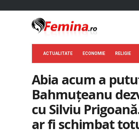
ACTUALITATE
ECONOMIE
RELIGIE
Abia acum a putut
Bahmuțeanu dezvă
cu Silviu Prigoană.
ar fi schimbat tot