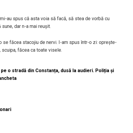
i mi-au spus că asta voia să facă, să stea de vorbă cu
 sune, dar n-a mai reușit.
lo se făcea stacojiu de nervi. I-am spus într-o zi: oprește-
a, scuipa, făcea ca toate visele.
pe o stradă din Constanța, dusă la audieri. Poliția și
 ancheta
ionari