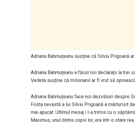
Adriana Bahmuțeanu susține că Silviu Prigoană ar 
Adriana Bahmuțeanu a făcut noi declarații la trei 
Vedeta susține că milionarul ar fi vrut să oprească
Adriana Bahmuțeanu face noi dezvăluiri despre Si
Fosta nevastă a lui Silviu Prigoană a mărturisit de
mai apucat. Ultimul mesaj i l-a trimis cu o săptăm
Maximus, unul dintre copiii lor, era într-o stare rea.