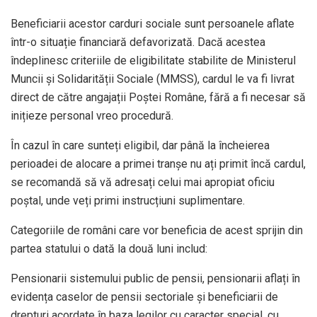
Beneficiarii acestor carduri sociale sunt persoanele aflate
într-o situație financiară defavorizată. Dacă acestea
îndeplinesc criteriile de eligibilitate stabilite de Ministerul
Muncii și Solidarității Sociale (MMSS), cardul le va fi livrat
direct de către angajații Poștei Române, fără a fi necesar să
inițieze personal vreo procedură.
În cazul în care sunteți eligibil, dar până la încheierea
perioadei de alocare a primei tranșe nu ați primit încă cardul,
se recomandă să vă adresați celui mai apropiat oficiu
poștal, unde veți primi instrucțiuni suplimentare.
Categoriile de români care vor beneficia de acest sprijin din
partea statului o dată la două luni includ:
Pensionarii sistemului public de pensii, pensionarii aflați în
evidența caselor de pensii sectoriale și beneficiarii de
drepturi acordate în baza legilor cu caracter special, cu