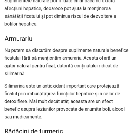
Suplimentele naturale pot fi luate chiar dacă nu există
afecțiuni hepatice, deoarece pot ajuta la menținerea
sănătății ficatului și pot diminua riscul de dezvoltare a
bolilor hepatice.
Armurariu
Nu putem să discutăm despre suplimente naturale benefice
ficatului fără să menționăm armurariu. Acesta oferă un
ajutor natural pentru ficat
, datorită conținutului ridicat de
silimarină.
Silimarina este un antioxidant important care protejează
ficatul prin îmbunătățirea funcțiilor hepatice și a celor de
detoxifiere. Mai mult decât atât, aceasta are un efect
benefic asupra leziunilor provocate de anumite boli, alcool
sau medicamente.
Rădăcini de turmeric