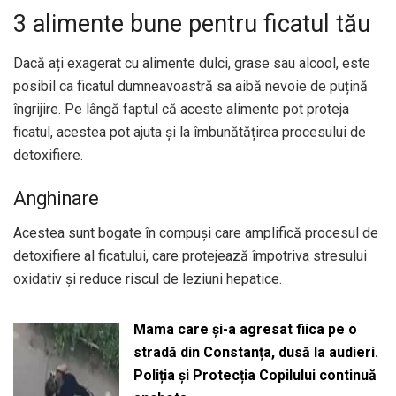
3 alimente bune pentru ficatul tău
Dacă ați exagerat cu alimente dulci, grase sau alcool, este
posibil ca ficatul dumneavoastră sa aibă nevoie de puțină
îngrijire. Pe lângă faptul că aceste alimente pot proteja
ficatul, acestea pot ajuta și la îmbunătățirea procesului de
detoxifiere.
Anghinare
Acestea sunt bogate în compuși care amplifică procesul de
detoxifiere al ficatului, care protejează împotriva stresului
oxidativ și reduce riscul de leziuni hepatice.
Mama care și-a agresat fiica pe o
stradă din Constanța, dusă la audieri.
Poliția și Protecția Copilului continuă