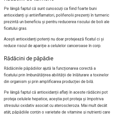
Pe lângă faptul că sunt cunoscuți ca fiind foarte buni
antioxidanți și antiinflamatori, polifenolii prezenți în turmeric
prezintă un beneficiu și pentru reducerea riscului de boli ale
ficatului gras.
Acești antioxidanți potenți nu doar protejează ficatul ci și
reduce riscul de apariție a celulelor canceroase în corp.
Rădăcini de păpădie
Rădăcinile păpădiilor ajută la funcționarea corectă a
ficatului prin îmbunătățirea abilității de înlăturare a toxinelor
din organism și prin amplificarea producției de bilă.
Pe lângă faptul că antioxidanții aflați în aceste rădăcini pot
proteja celulele hepatice, aceștia pot proteja și împotriva
stresului oxidativ asociat cu ateroscleroza. Mai mult decât
atât, păpădiile conțin o varietate de vitamine și nutrienți care