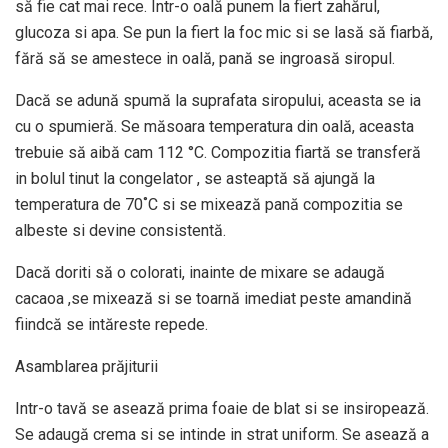
să fie cat mai rece. Intr-o oală punem la fiert zahărul,
glucoza si apa. Se pun la fiert la foc mic si se lasă să fiarbă,
fără să se amestece in oală, pană se ingroasă siropul.
Dacă se adună spumă la suprafata siropului, aceasta se ia
cu o spumieră. Se măsoara temperatura din oală, aceasta
trebuie să aibă cam 112 °C. Compozitia fiartă se transferă
in bolul tinut la congelator , se asteaptă să ajungă la
temperatura de 70˚C si se mixează pană compozitia se
albeste si devine consistentă.
Dacă doriti să o colorati, inainte de mixare se adaugă
cacaoa ,se mixează si se toarnă imediat peste amandină
fiindcă se intăreste repede.
Asamblarea prăjiturii
Intr-o tavă se asează prima foaie de blat si se insiropează.
Se adaugă crema si se intinde in strat uniform. Se asează a