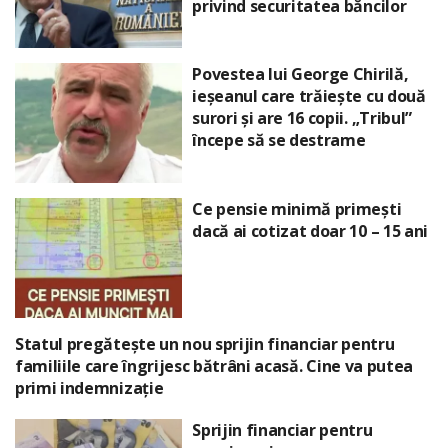
privind securitatea băncilor
Povestea lui George Chirilă,
ieșeanul care trăiește cu două
surori și are 16 copii. „Tribul”
începe să se destrame
Ce pensie minimă primești
dacă ai cotizat doar 10 – 15 ani
Statul pregătește un nou sprijin financiar pentru
familiile care îngrijesc bătrâni acasă. Cine va putea
primi indemnizație
Sprijin financiar pentru