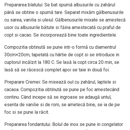
Prepararea blatului: Se bat spumă albusurile cu zahărul
până se obtine o spumă tare. Separat mixăm gălbenusurile
cu sarea, vanilia si uleiul. Gălbenusurile mixate se amestecă
usor cu albusurile bătute si făina amestecată cu praful de
copt si cacao. Se incorporează bine toate ingredientele.
Compozitia obtinută se pune intr-o formă cu diamentrul
30cm×20cm, tapetată cu hârtie de copt si se introduce in
cuptorul incălzit la 180 C. Se lasă la copt circa 20 min, se
lasă să se răcescă complet apoi se taie in două foi.
Preparare Cremei: Se mixează oul cu zahărul, laptele si
cacaoa. Compozitia obtinută se pune pe foc amestecând
continu. Când incepe să se ingroase se adaugă untul,
esenta de vanilie si de rom, se ametecă bine, se ia de pe
foc si se pune la răcit.
Prepararea fondantului. Bolul de inox se pune in congelator