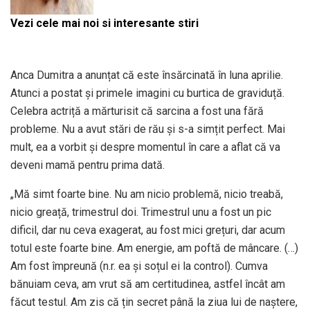
Vezi cele mai noi si interesante stiri
Anca Dumitra a anunțat că este însărcinată în luna aprilie.
Atunci a postat și primele imagini cu burtica de graviduță.
Celebra actriță a mărturisit că sarcina a fost una fără
probleme. Nu a avut stări de rău și s-a simțit perfect. Mai
mult, ea a vorbit și despre momentul în care a aflat că va
deveni mamă pentru prima dată.
„Mă simt foarte bine. Nu am nicio problemă, nicio treabă,
nicio greață, trimestrul doi. Trimestrul unu a fost un pic
dificil, dar nu ceva exagerat, au fost mici grețuri, dar acum
totul este foarte bine. Am energie, am poftă de mâncare. (…)
Am fost împreună (n.r. ea și soțul ei la control). Cumva
bănuiam ceva, am vrut să am certitudinea, astfel încât am
făcut testul. Am zis că țin secret până la ziua lui de naștere,