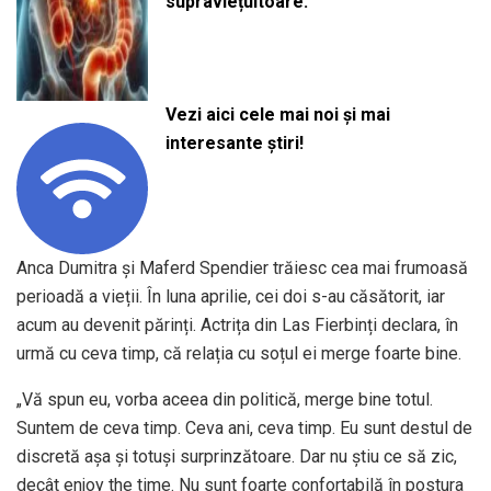
supraviețuitoare:
Vezi aici cele mai noi și mai
interesante știri!
Anca Dumitra și Maferd Spendier trăiesc cea mai frumoasă
perioadă a vieții. În luna aprilie, cei doi s-au căsătorit, iar
acum au devenit părinți. Actrița din Las Fierbinți declara, în
urmă cu ceva timp, că relația cu soțul ei merge foarte bine.
„Vă spun eu, vorba aceea din politică, merge bine totul.
Suntem de ceva timp. Ceva ani, ceva timp. Eu sunt destul de
discretă așa și totuși surprinzătoare. Dar nu știu ce să zic,
decât enjoy the time. Nu sunt foarte confortabilă în postura